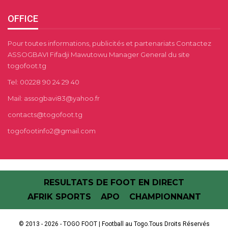
OFFICE
Pour toutes informations, publicités et partenariats Contactez
ASSOGBAVI Fifadji Mawutowu Manager General du site
togofoot.tg
Tel: 00228 90 24 29 40
Mail: assogbavi83@yahoo.fr
contacts@togofoot.tg
togofootinfo2@gmail.com
RESULTATS DE FOOT EN DIRECT
AFRIK SPORTS
APO
CHAMPIONNANT
© 2013 - 2026 - TOGO FOOT | Football au Togo.Tous Droits Réservés