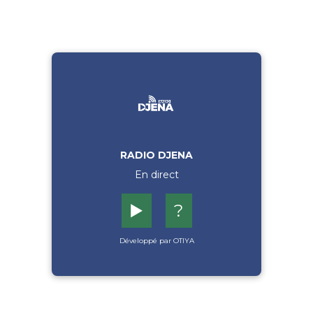
RADIO DJENA
En direct
▶️
?
Développé par OTIYA