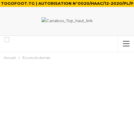
TOGOFOOT.TG | AUTORISATION N°0020/HAAC/12-2020/PL/P
Accueil
Écureuils dames