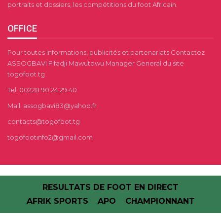
portraits et dossiers, les compétitions du foot Africain.
OFFICE
Pour toutes informations, publicités et partenariats Contactez
ASSOGBAVI Fifadji Mawutowu Manager General du site
togofoot.tg
Tel: 00228 90 24 29 40
Mail: assogbavi83@yahoo.fr
contacts@togofoot.tg
togofootinfo2@gmail.com
RESULTATS DE FOOT EN DIRECT
AFRIK SPORTS
APO
CHAMPIONNANT