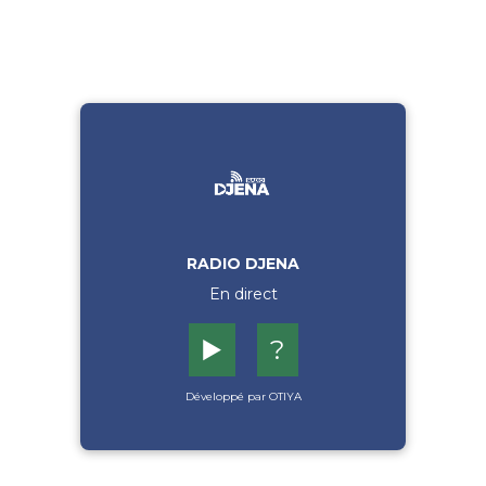
RADIO DJENA
En direct
▶️
?
Développé par OTIYA