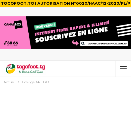
TOGOFOOT.TG | AUTORISATION N°0020/HAAC/12-2020/PL/P
Accueil
Edwige APEDO