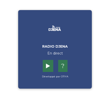
RADIO DJENA
En direct
▶️
?
Développé par OTIYA