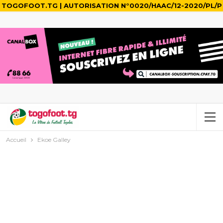
TOGOFOOT.TG | AUTORISATION N°0020/HAAC/12-2020/PL/P
Accueil
Ekoe Galley