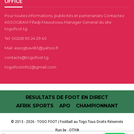
OFFICE
Pour toutes informations, publicités et partenariats Contactez
ASSOGBAVI Fifadji Mawutowu Manager General du site
togofoot.tg
Tel: 00228 90 24 29 40
Mail: assogbavi83@yahoo.fr
contacts@togofoot.tg
togofootinfo2@gmail.com
RESULTATS DE FOOT EN DIRECT
AFRIK SPORTS
APO
CHAMPIONNANT
© 2013 - 2026 - TOGO FOOT | Football au Togo.Tous Droits Réservés
Run by :
OTIYA