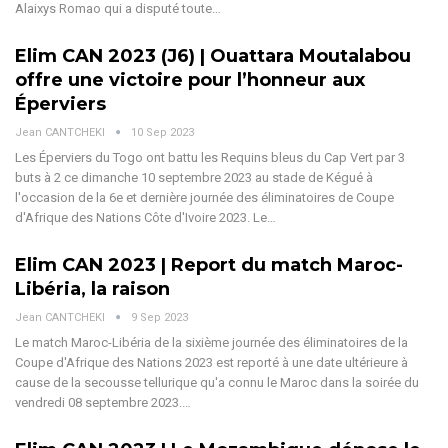
Alaixys Romao qui a disputé toute…
Elim CAN 2023 (J6) | Ouattara Moutalabou
offre une victoire pour l’honneur aux
Éperviers
Jean CANTCHEKI
10 Sep 2023
Les Éperviers du Togo ont battu les Requins bleus du Cap Vert par 3
buts à 2 ce dimanche 10 septembre 2023 au stade de Kégué à
l'occasion de la 6e et dernière journée des éliminatoires de Coupe
d'Afrique des Nations Côte d'Ivoire 2023. Le…
Elim CAN 2023 | Report du match Maroc-
Libéria, la raison
Jean CANTCHEKI
9 Sep 2023
Le match Maroc-Libéria de la sixième journée des éliminatoires de la
Coupe d'Afrique des Nations 2023 est reporté à une date ultérieure à
cause de la secousse tellurique qu'a connu le Maroc dans la soirée du
vendredi 08 septembre 2023.…