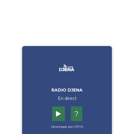
RADIO DJENA
En direct
▶️
?
Développé par OTIYA