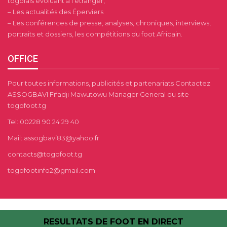
togolais évoluant à l’étranger,
– Les actualités des Éperviers
– Les conférences de presse, analyses, chroniques, interviews,
portraits et dossiers, les compétitions du foot Africain.
OFFICE
Pour toutes informations, publicités et partenariats Contactez
ASSOGBAVI Fifadji Mawutowu Manager General du site
togofoot.tg
Tel: 00228 90 24 29 40
Mail: assogbavi83@yahoo.fr
contacts@togofoot.tg
togofootinfo2@gmail.com
RESULTATS DE FOOT EN DIRECT