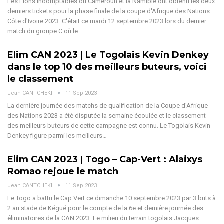
Les Lions indomptables du Cameroun et la Namibie ont obtenu les deux
derniers tickets pour la phase finale de la coupe d'Afrique des Nations
Côte d'Ivoire 2023. C'était ce mardi 12 septembre 2023 lors du dernier
match du groupe C où le…
Elim CAN 2023 | Le Togolais Kevin Denkey
dans le top 10 des meilleurs buteurs, voici
le classement
Jean CANTCHEKI
11 Sep 2023
La dernière journée des matchs de qualification de la Coupe d'Afrique
des Nations 2023 a été disputée la semaine écoulée et le classement
des meilleurs buteurs de cette campagne est connu. Le Togolais Kevin
Denkey figure parmi les meilleurs…
Elim CAN 2023 | Togo – Cap-Vert : Alaixys
Romao rejoue le match
Jean CANTCHEKI
11 Sep 2023
Le Togo a battu le Cap Vert ce dimanche 10 septembre 2023 par 3 buts à
2 au stade de Kégué pour le compte de la 6e et dernière journée des
éliminatoires de la CAN 2023. Le milieu du terrain togolais Jacques