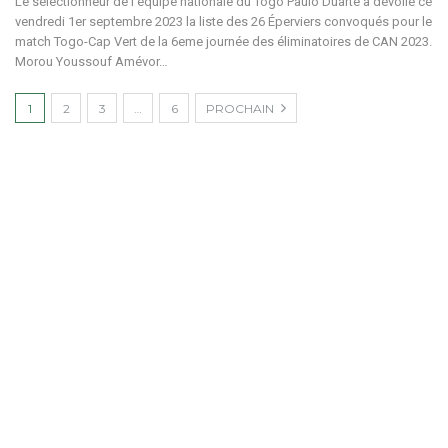
Le sélectionneur de l'équipe nationale du Togo Paulo Duarte a dévoilé ce
vendredi 1er septembre 2023 la liste des 26 Éperviers convoqués pour le
match Togo-Cap Vert de la 6eme journée des éliminatoires de CAN 2023.
Morou Youssouf Amévor…
1
2
3
…
6
PROCHAIN