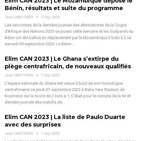
Elim CAN 2023 | Le Mozambique dépose le
Bénin, résultats et suite du programme
Jean CANTCHEKI
9 Sep 2023
Les rencontres de la dernière journée des éliminatoires de la Coupe
d'Afrique des Nations 2023 se jouent cette semaine et les Guépards du
Bénin ont été battus en déplacement par le Mozambique 3 buts à 2 ce
samedi 09 septembre 2023. Le Bénin…
Elim CAN 2023 | Le Ghana s’extirpe du
piège centrafricain, de nouveaux qualifiés
Jean CANTCHEKI
7 Sep 2023
L'équipe nationale du Ghana est venue à bout de son homologue
centrafricaine ce jeudi 07 septembre 2023 à Baba Yara Stadium de
Koumassi sur le score de 2 buts à 1. C'était pour le compte de la 6e et
dernière journée des matchs de…
Elim CAN 2023 | La liste de Paulo Duarte
avec des surprises
Jean CANTCHEKI
1 Sep 2023