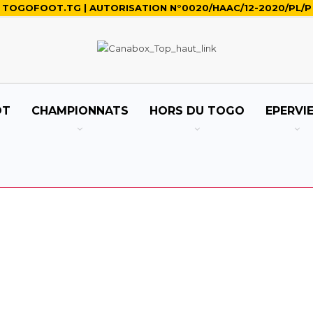
TOGOFOOT.TG | AUTORISATION N°0020/HAAC/12-2020/PL/P
OT
CHAMPIONNATS
HORS DU TOGO
EPERVI