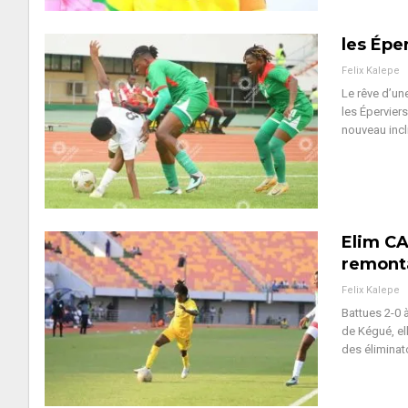
les Épe
Felix Kalepe
Le rêve d’un
les Épervier
nouveau incl
Elim CA
remont
Felix Kalepe
Battues 2-0 
de Kégué, el
des éliminat