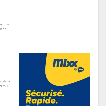
lé pour
nt de
au stade
er tour