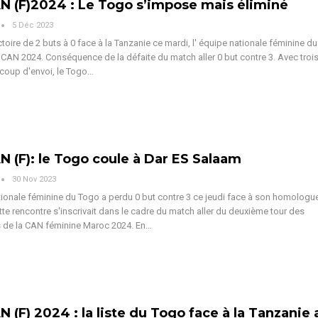
N (F)2024 : Le Togo s’impose mais éliminé
5 Déc 2023
ctoire de 2 buts à 0 face à la Tanzanie ce mardi, l' équipe nationale féminine d
la CAN 2024. Conséquence de la défaite du match aller 0 but contre 3.
Avec troi
coup d'envoi, le Togo
…
N (F): le Togo coule à Dar ES Salaam
30 Nov 2023
tionale féminine du Togo a perdu 0 but contre 3 ce jeudi face à son homologue
tte rencontre s'inscrivait dans le cadre du match aller du deuxième tour des
s de la CAN féminine Maroc 2024.
En
…
N (F) 2024 : la liste du Togo face à la Tanzanie