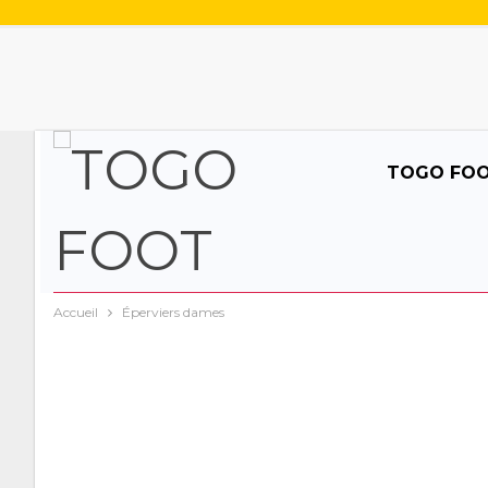
TOGO FO
Accueil
Éperviers dames