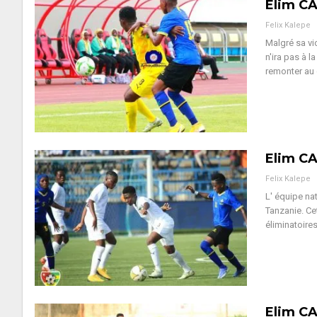
Elim CA
Felix Kalepe
Malgré sa vi
n'ira pas à 
remonter au 
Elim CA
Felix Kalepe
L' équipe na
Tanzanie. Ce
éliminatoire
Elim CA