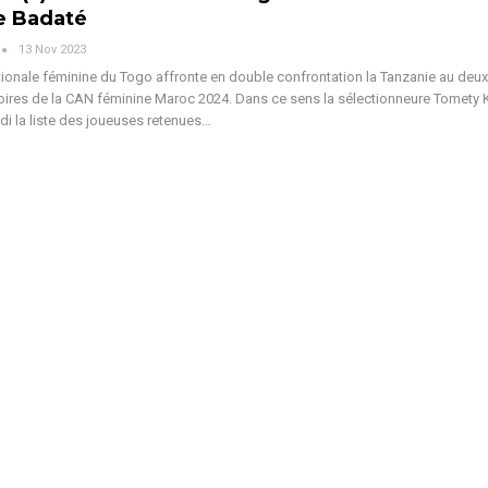
e Badaté
13 Nov 2023
tionale féminine du Togo affronte en double confrontation la Tanzanie au deu
oires de la CAN féminine Maroc 2024. Dans ce sens la sélectionneure Tomety K
di la liste des joueuses retenues
…