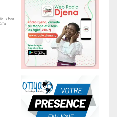
xième tour
aï a