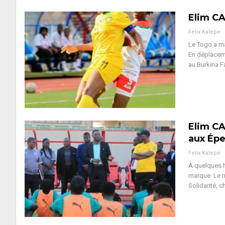
Elim CA
Felix Kalepe
Le Togo a ma
En déplaceme
au Burkina 
Elim CA
aux Ép
Felix Kalepe
À quelques h
marque. Le n
Solidarité, 