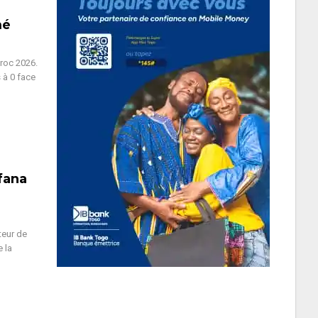
mé
roc 2026.
 à 0 face
fana
teur de
 la