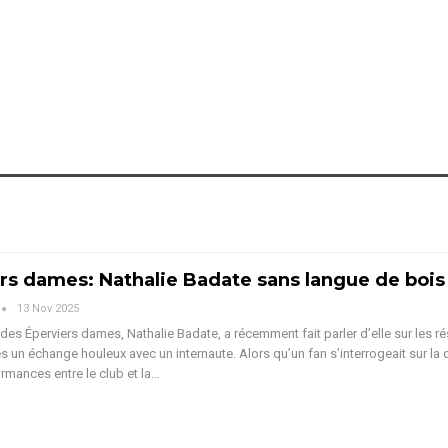
rs dames: Nathalie Badate sans langue de bois
13 Nov 2025
 des Éperviers dames, Nathalie Badate, a récemment fait parler d’elle sur les r
s un échange houleux avec un internaute. Alors qu’un fan s’interrogeait sur la 
rmances entre le club et la
…