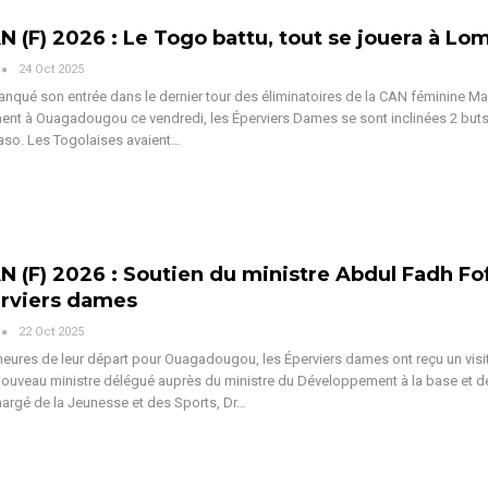
N (F) 2026 : Le Togo battu, tout se jouera à Lo
24 Oct 2025
nqué son entrée dans le dernier tour des éliminatoires de la CAN féminine Ma
nt à Ouagadougou ce vendredi, les Éperviers Dames se sont inclinées 2 buts
Faso.
Les Togolaises avaient
…
N (F) 2026 : Soutien du ministre Abdul Fadh Fo
erviers dames
22 Oct 2025
eures de leur départ pour Ouagadougou, les Éperviers dames ont reçu un visi
ouveau ministre délégué auprès du ministre du Développement à la base et de
chargé de la Jeunesse et des Sports, Dr
…