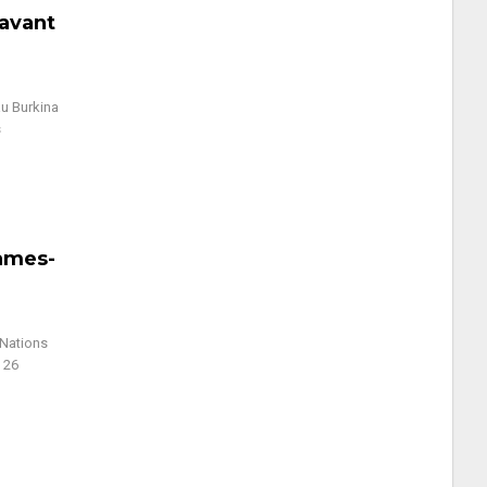
 avant
au Burkina
s
dames-
 Nations
e 26