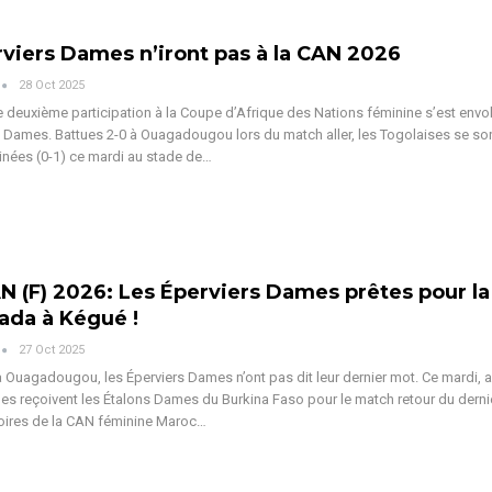
rviers Dames n’iront pas à la CAN 2026
28 Oct 2025
e deuxième participation à la Coupe d’Afrique des Nations féminine s’est envo
s Dames. Battues 2-0 à Ouagadougou lors du match aller, les Togolaises se so
inées (0-1) ce mardi au stade de
…
N (F) 2026: Les Éperviers Dames prêtes pour la
ada à Kégué !
27 Oct 2025
à Ouagadougou, les Éperviers Dames n’ont pas dit leur dernier mot. Ce mardi, 
les reçoivent les Étalons Dames du Burkina Faso pour le match retour du derni
oires de la CAN féminine Maroc
…