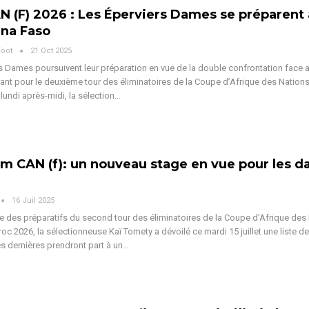
N (F) 2026 : Les Éperviers Dames se préparent
ina Faso
Foot
21 Oct 2025
s Dames poursuivent leur préparation en vue de la double confrontation face 
nt pour le deuxième tour des éliminatoires de la Coupe d’Afrique des Nation
lundi après-midi, la sélection
…
im CAN (f): un nouveau stage en vue pour les 
16 Juil 2025
e des préparatifs du second tour des éliminatoires de la Coupe d’Afrique des
oc 2026, la sélectionneuse Kaï Tomety a dévoilé ce mardi 15 juillet une liste d
s dernières prendront part à un
…