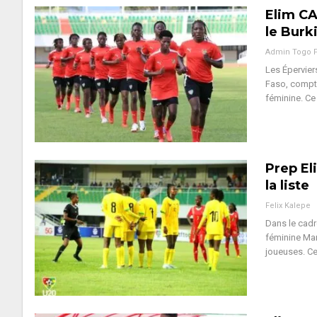
Elim CA
le Burk
Admin Togo 
Les Épervier
Faso, compta
féminine. Ce 
Prep El
la liste
Felix Kalepe
Dans le cadr
féminine Mar
joueuses. Ce