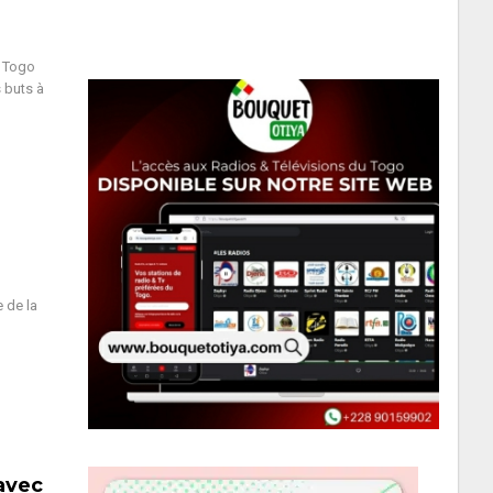
u Togo
s buts à
 de la
 avec