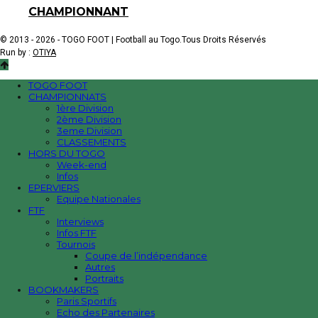
CHAMPIONNANT
© 2013 - 2026 - TOGO FOOT | Football au Togo.Tous Droits Réservés
Run by :
OTIYA
TOGO FOOT
CHAMPIONNATS
1ère Division
2ème Division
3eme Division
CLASSEMENTS
HORS DU TOGO
Week-end
Infos
EPERVIERS
Equipe Nationales
FTF
Interviews
Infos FTF
Tournois
Coupe de l’indépendance
Autres
Portraits
BOOKMAKERS
Paris Sportifs
Echo des Partenaires