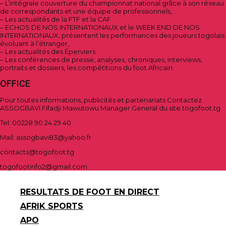
– L’intégrale couverture du championnat national grâce à son réseau
de correspondants et une équipe de professionnels,
– Les actualités de la FTF et la CAF
– ECHOS DE NOS INTERNATIONAUX et le WEEK END DE NOS
INTERNATIONAUX, présentent les performances des joueurs togolais
évoluant à l’étranger,
– Les actualités des Éperviers
– Les conférences de presse, analyses, chroniques, interviews,
portraits et dossiers, les compétitions du foot Africain.
OFFICE
Pour toutes informations, publicités et partenariats Contactez
ASSOGBAVI Fifadji Mawutowu Manager General du site togofoot.tg
Tel: 00228 90 24 29 40
Mail: assogbavi83@yahoo.fr
contacts@togofoot.tg
togofootinfo2@gmail.com
RESULTATS DE FOOT EN DIRECT
AFRIK SPORTS
APO