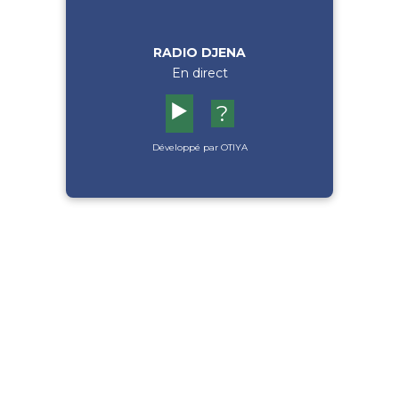
RADIO DJENA
En direct
▶️
?
Développé par OTIYA