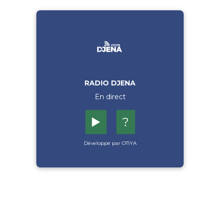
RADIO DJENA
En direct
▶️
?
Développé par OTIYA