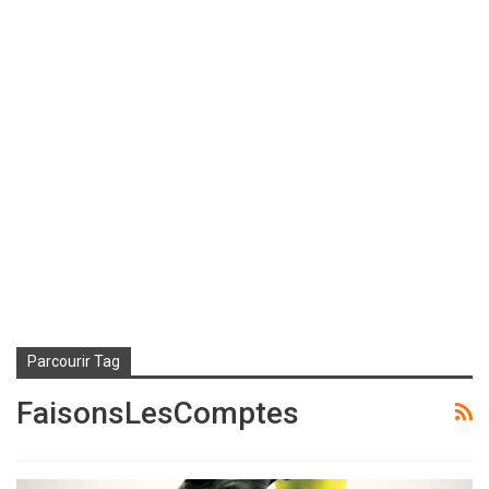
Parcourir Tag
FaisonsLesComptes