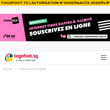
TOGOFOOT.TG | AUTORISATION N°0020/HAAC/12-2020/PL/P
Accueil
FaisonsLesComptes