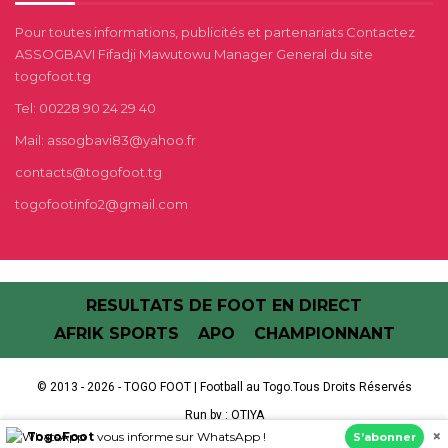
Pour toutes informations, publicités et partenariats Contactez
ASSOGBAVI Fifadji Mawutowu Manager General du site
togofoot.tg
Tel: 00228 90 24 29 40
Mail: assogbavi83@yahoo.fr
contacts@togofoot.tg
togofootinfo2@gmail.com
RESULTATS DE FOOT EN DIRECT
AFRIK SPORTS
APO
CHAMPIONNANT
© 2013 - 2026 - TOGO FOOT | Football au Togo.Tous Droits Réservés
Run by :
OTIYA
×
TogoFoot
vous informe sur WhatsApp !
S’abonner