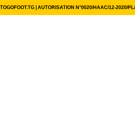
TOGOFOOT.TG | AUTORISATION N°0020/HAAC/12-2020/PL