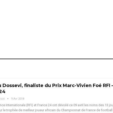
 Dossevi, finaliste du Prix Marc-Vivien Foé RFI 
 24
Foot
9 Avr 2018
nce Internationale (RFI) et France 24 ont dévoilé ce 09 avril les noms des 13 jo
our le trophée de meilleur joueur africain du Championnat de France de football