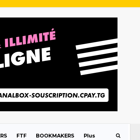
ERS
FTF
BOOKMAKERS
Plus