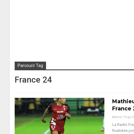
Parcourir Tag
France 24
Mathieu
France
Admin Togo 
La Radio Fra
finalistes p