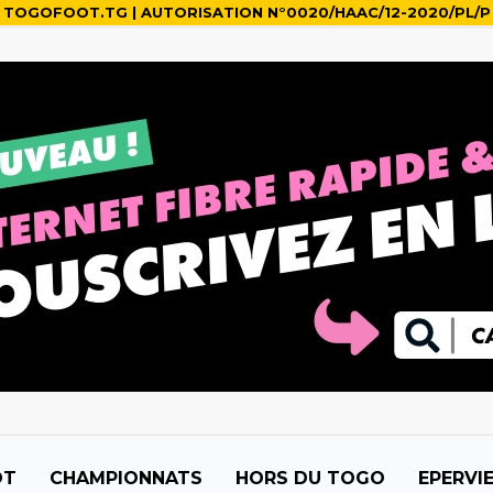
TOGOFOOT.TG | AUTORISATION N°0020/HAAC/12-2020/PL/P
OT
CHAMPIONNATS
HORS DU TOGO
EPERVI