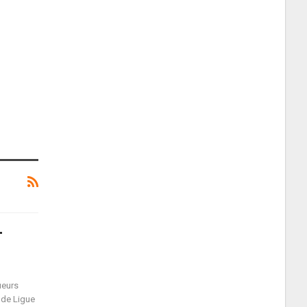
–
ueurs
 de Ligue