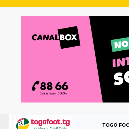
TOGO FO