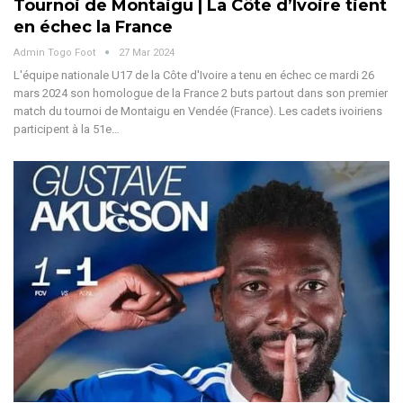
Tournoi de Montaigu | La Côte d’Ivoire tient
en échec la France
Admin Togo Foot
27 Mar 2024
L'équipe nationale U17 de la Côte d'Ivoire a tenu en échec ce mardi 26
mars 2024 son homologue de la France 2 buts partout dans son premier
match du tournoi de Montaigu en Vendée (France). Les cadets ivoiriens
participent à la 51e…