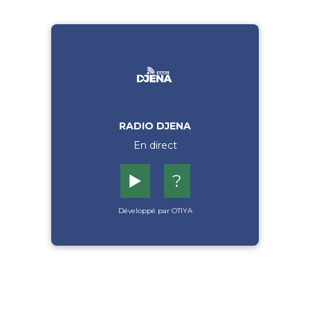
RADIO DJENA
En direct
▶️
?
Développé par OTIYA