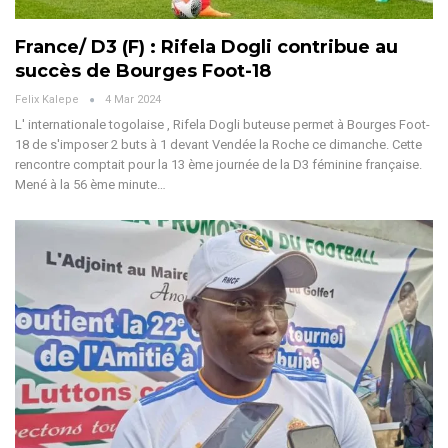
France/ D3 (F) : Rifela Dogli contribue au
succès de Bourges Foot-18
Felix Kalepe
4 Mar 2024
L' internationale togolaise , Rifela Dogli buteuse permet à Bourges Foot-
18 de s'imposer 2 buts à 1 devant Vendée la Roche ce dimanche. Cette
rencontre comptait pour la 13 ème journée de la D3 féminine française.
Mené à la 56 ème minute
…