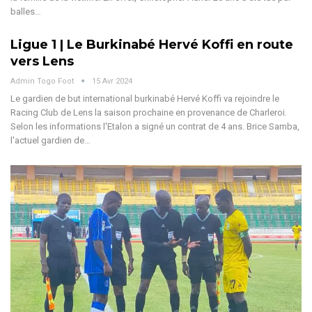
balles…
Ligue 1 | Le Burkinabé Hervé Koffi en route
vers Lens
Admin Togo Foot
15 Avr 2024
Le gardien de but international burkinabé Hervé Koffi va rejoindre le
Racing Club de Lens la saison prochaine en provenance de Charleroi.
Selon les informations l'Etalon a signé un contrat de 4 ans. Brice Samba,
l'actuel gardien de…