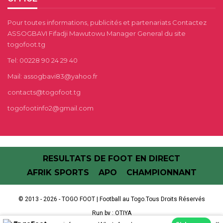
Pour toutes informations, publicités et partenariats Contactez
ASSOGBAVI Fifadji Mawutowu Manager General du site
togofoot.tg
Tel: 00228 90 24 29 40
Mail: assogbavi83@yahoo.fr
contacts@togofoot.tg
togofootinfo2@gmail.com
RESULTATS DE FOOT EN DIRECT
AFRIK SPORTS
APO
CHAMPIONNANT
© 2013 - 2026 - TOGO FOOT | Football au Togo.Tous Droits Réservés
Run by :
OTIYA