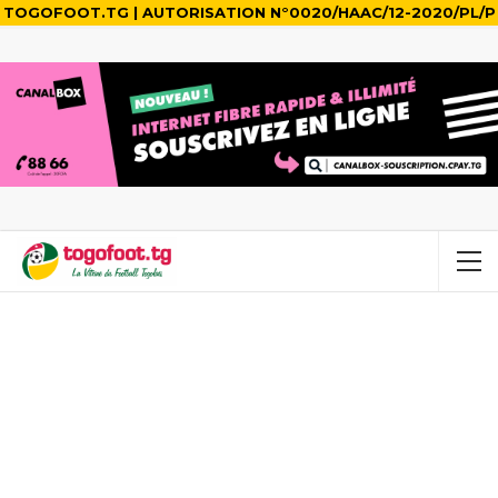
TOGOFOOT.TG | AUTORISATION N°0020/HAAC/12-2020/PL/P