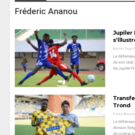
Fréderic Ananou
Jupiler
s’illust
Admin Togo 
Le défenseur
de son club 
de Jupiler P
Transfe
Trond
Perez Amouz
Le défenseur
division Bel
de contrat 