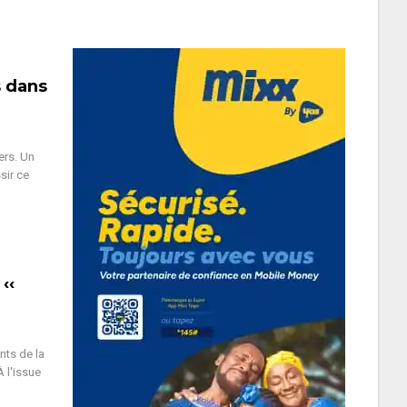
s dans
ers. Un
sir ce
‹‹
nts de la
À l'issue