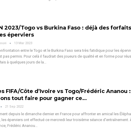
 2023/Togo vs Burkina Faso : déjà des forfait
des éperviers
ouvi
13 Mar 2023
nfrontation entre le Togo et le Burkina Faso sera très fatidique pour les épervi
t pas permis. Pour celà il faudrait des joueurs de qualité et en forme pour réus
Mais à quelques jours de la…
s FIFA/Côte d’Ivoire vs Togo/Frédéric Ananou : 
lons tout faire pour gagner ce…
21 Sep 2022
ent depuis le dimanche dernier en France pour affronter en amical les Élépha
, les éperviers ont effectué ce mercredi leur troisième séance d'entraînement. 
ance, Frédéric Ananou…