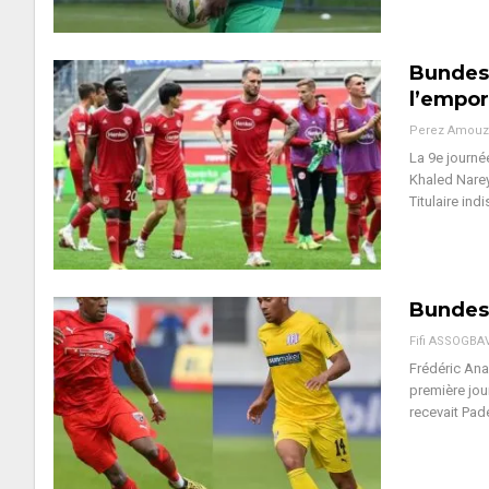
Bundesl
l’empor
Perez Amouz
La 9e journé
Khaled Narey
Titulaire ind
Bundesl
Fifi ASSOGBA
Frédéric Ana
première jou
recevait Pad