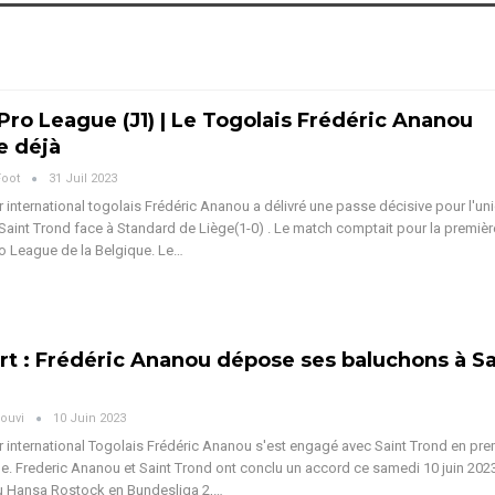
 Pro League (J1) | Le Togolais Frédéric Ananou
re déjà
Foot
31 Juil 2023
 international togolais Frédéric Ananou a délivré une passe décisive pour l'un
Saint Trond face à Standard de Liège(1-0) . Le match comptait pour la premièr
ro League de la Belgique. Le…
rt : Frédéric Ananou dépose ses baluchons à Sa
ouvi
10 Juin 2023
 international Togolais Frédéric Ananou s'est engagé avec Saint Trond en pre
ge. Frederic Ananou et Saint Trond ont conclu un accord ce samedi 10 juin 2023.
au Hansa Rostock en Bundesliga 2,…