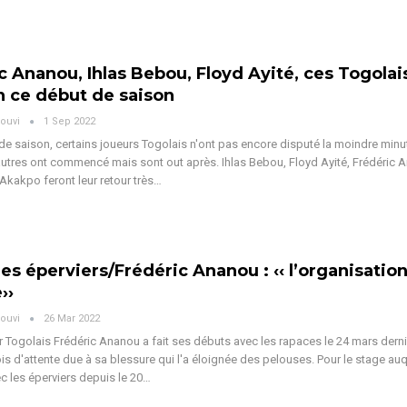
c Ananou, Ihlas Bebou, Floyd Ayité, ces Togolai
n ce début de saison
ouvi
1 Sep 2022
de saison, certains joueurs Togolais n'ont pas encore disputé la moindre minu
'autres ont commencé mais sont out après. Ihlas Bebou, Floyd Ayité, Frédéric 
Akakpo feront leur retour très…
es éperviers/Frédéric Ananou : ‹‹ l’organisation
››
ouvi
26 Mar 2022
 Togolais Frédéric Ananou a fait ses débuts avec les rapaces le 24 mars dern
is d'attente due à sa blessure qui l'a éloignée des pelouses. Pour le stage auqu
ec les éperviers depuis le 20…