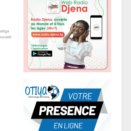
esliga
Souvent