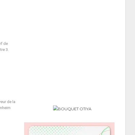
rf de
re 3.
veur de la
enheim