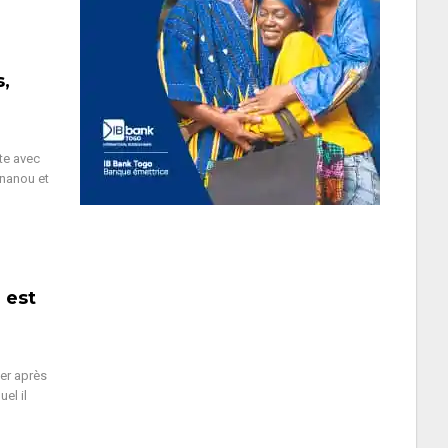
s,
te avec
Ananou et
 est
ier après
el il