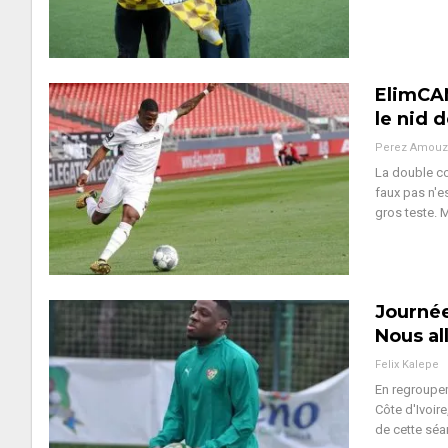
ElimCAN
le nid 
Perez Amouz
La double co
faux pas n'es
gros teste. 
Journée
Nous al
Felix Kalepe
En regroupem
Côte d'Ivoire
de cette sé