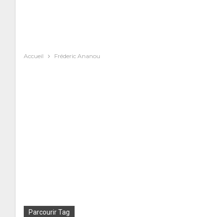
Accueil
Fréderic Ananou
Parcourir Tag