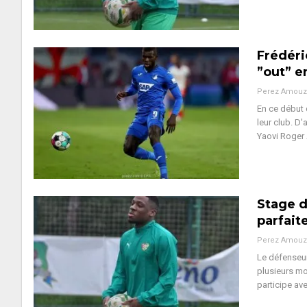
Frédéri
”out” e
Perez Amouz
En ce début 
leur club. D
Yaovi Roger 
Stage d
parfaite
Perez Amouz
Le défenseur
plusieurs mo
participe av