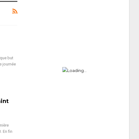
ique but
e journée
int
mière
 En fin