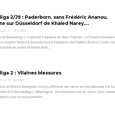
iga 2/J9 : Paderborn, sans Frédéric Ananou,
te sur Düsseldorf de Khaled Narey,…
ouvi
2 Oct 2021
e de Bundesliga 2 a opposé 2 équipes de deux Togolais. Le Fortuna Düsseldo
 a courbé l'échine à domicile face à Paderborn de Frédéric Ananou 2 buts cont
iscutable au poste de latéral droit,…
iga 2 : Vilaines blessures
VI
27 Juil 2021
nou et Etienne Amenyido n’ont pu effectuer leur retour sur les pelouses à la fa
rnée de la Bundesliga 2 (Allemagne). Des blessures ont eu raison d’eux. Heid
erborn pour la toute première…