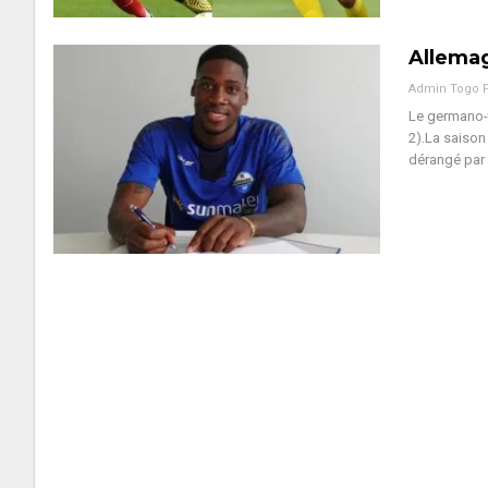
Allemag
Admin Togo 
Le germano-t
2).La saison
dérangé par 