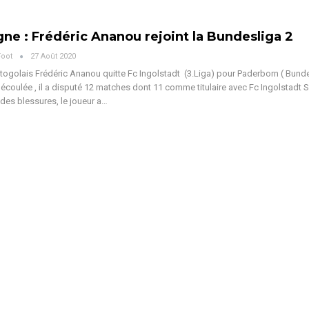
ne : Frédéric Ananou rejoint la Bundesliga 2
Foot
27 Août 2020
ogolais Frédéric Ananou quitte Fc Ingolstadt (3.Liga) pour Paderborn ( Bund
 écoulée , il a disputé 12 matches dont 11 comme titulaire avec Fc Ingolstadt 
des blessures, le joueur a…