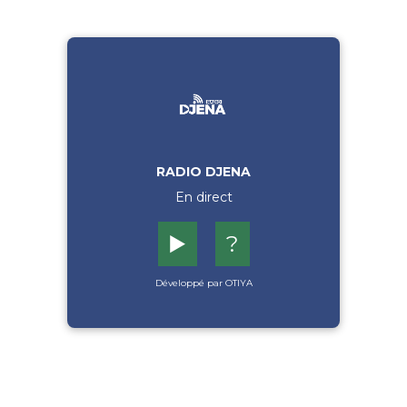
RADIO DJENA
En direct
▶️
?
Développé par OTIYA