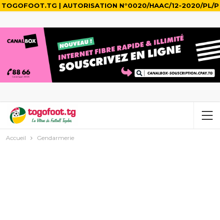
TOGOFOOT.TG | AUTORISATION N°0020/HAAC/12-2020/PL/P
Accueil
Gendarmerie