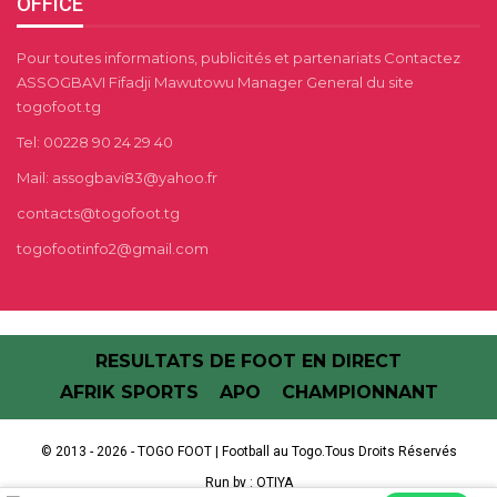
OFFICE
Pour toutes informations, publicités et partenariats Contactez
ASSOGBAVI Fifadji Mawutowu Manager General du site
togofoot.tg
Tel: 00228 90 24 29 40
Mail: assogbavi83@yahoo.fr
contacts@togofoot.tg
togofootinfo2@gmail.com
RESULTATS DE FOOT EN DIRECT
AFRIK SPORTS
APO
CHAMPIONNANT
© 2013 - 2026 - TOGO FOOT | Football au Togo.Tous Droits Réservés
Run by :
OTIYA