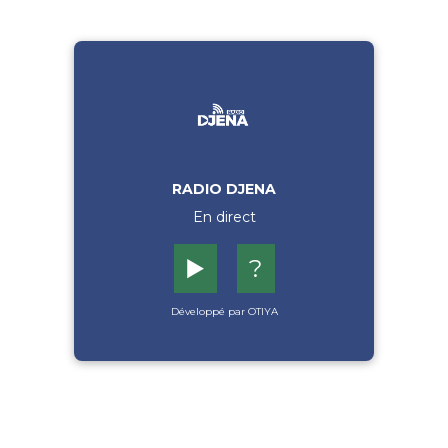
RADIO DJENA
En direct
▶️
?
Développé par OTIYA