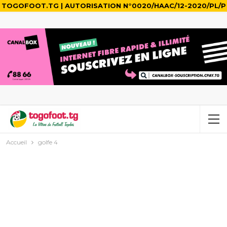
TOGOFOOT.TG | AUTORISATION N°0020/HAAC/12-2020/PL/P
Accueil
golfe 4