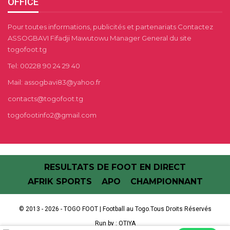
OFFICE
Pour toutes informations, publicités et partenariats Contactez
ASSOGBAVI Fifadji Mawutowu Manager General du site
togofoot.tg
Tel: 00228 90 24 29 40
Mail: assogbavi83@yahoo.fr
contacts@togofoot.tg
togofootinfo2@gmail.com
RESULTATS DE FOOT EN DIRECT
AFRIK SPORTS
APO
CHAMPIONNANT
© 2013 - 2026 - TOGO FOOT | Football au Togo.Tous Droits Réservés
Run by :
OTIYA