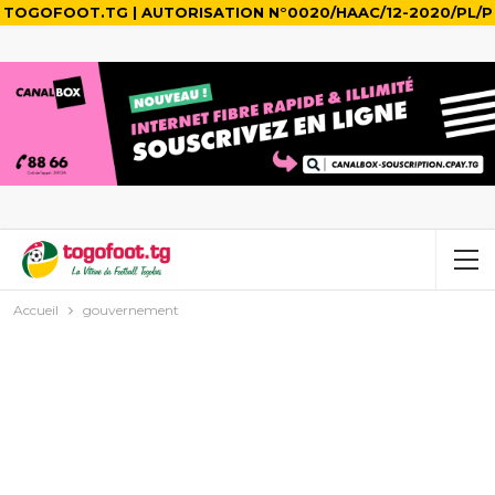
TOGOFOOT.TG | AUTORISATION N°0020/HAAC/12-2020/PL/P
Accueil
gouvernement