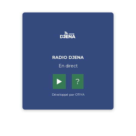
RADIO DJENA
En direct
▶️
?
Développé par OTIYA