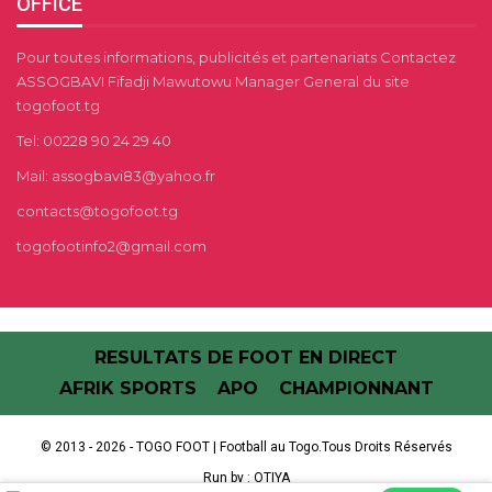
OFFICE
Pour toutes informations, publicités et partenariats Contactez
ASSOGBAVI Fifadji Mawutowu Manager General du site
togofoot.tg
Tel: 00228 90 24 29 40
Mail: assogbavi83@yahoo.fr
contacts@togofoot.tg
togofootinfo2@gmail.com
RESULTATS DE FOOT EN DIRECT
AFRIK SPORTS
APO
CHAMPIONNANT
© 2013 - 2026 - TOGO FOOT | Football au Togo.Tous Droits Réservés
Run by :
OTIYA