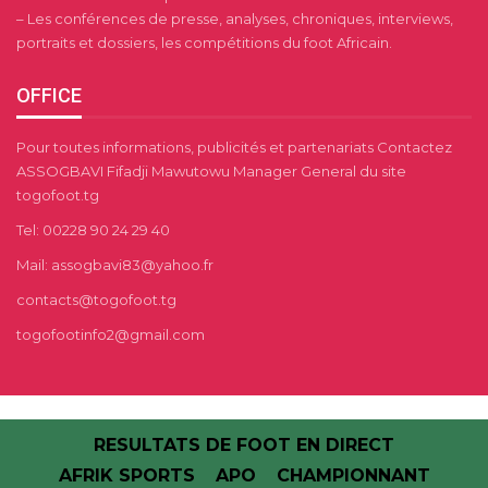
– Les conférences de presse, analyses, chroniques, interviews,
portraits et dossiers, les compétitions du foot Africain.
OFFICE
Pour toutes informations, publicités et partenariats Contactez
ASSOGBAVI Fifadji Mawutowu Manager General du site
togofoot.tg
Tel: 00228 90 24 29 40
Mail: assogbavi83@yahoo.fr
contacts@togofoot.tg
togofootinfo2@gmail.com
RESULTATS DE FOOT EN DIRECT
AFRIK SPORTS
APO
CHAMPIONNANT