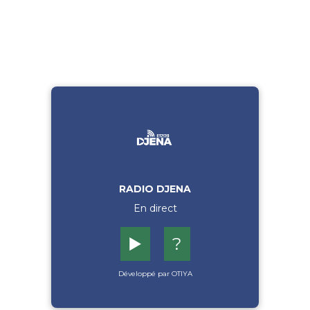
RADIO DJENA
En direct
▶️
?
Développé par OTIYA