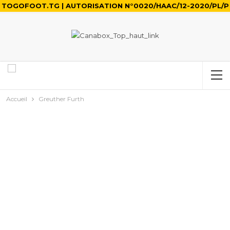
TOGOFOOT.TG | AUTORISATION N°0020/HAAC/12-2020/PL/P
Accueil
Greuther Furth