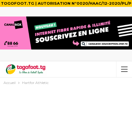
TOGOFOOT.TG | AUTORISATION N°0020/HAAC/12-2020/PL/P
Accueil
Hartfor Athletic