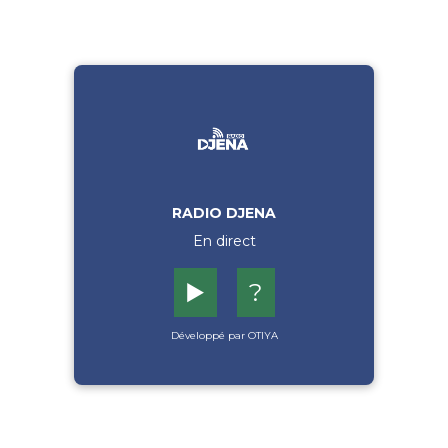
RADIO DJENA
En direct
▶️
?
Développé par OTIYA