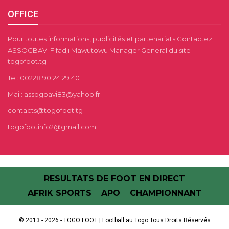
OFFICE
Pour toutes informations, publicités et partenariats Contactez
ASSOGBAVI Fifadji Mawutowu Manager General du site
togofoot.tg
Tel: 00228 90 24 29 40
Mail: assogbavi83@yahoo.fr
contacts@togofoot.tg
togofootinfo2@gmail.com
RESULTATS DE FOOT EN DIRECT
AFRIK SPORTS
APO
CHAMPIONNANT
© 2013 - 2026 - TOGO FOOT | Football au Togo.Tous Droits Réservés