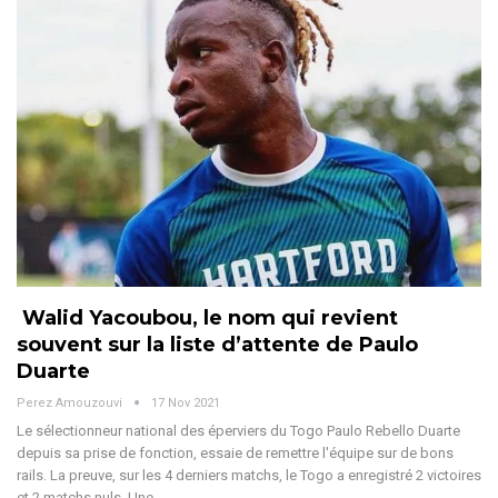
Walid Yacoubou, le nom qui revient
souvent sur la liste d’attente de Paulo
Duarte
Perez Amouzouvi
17 Nov 2021
Le sélectionneur national des éperviers du Togo Paulo Rebello Duarte
depuis sa prise de fonction, essaie de remettre l'équipe sur de bons
rails. La preuve, sur les 4 derniers matchs, le Togo a enregistré 2 victoires
et 2 matchs nuls. Une…