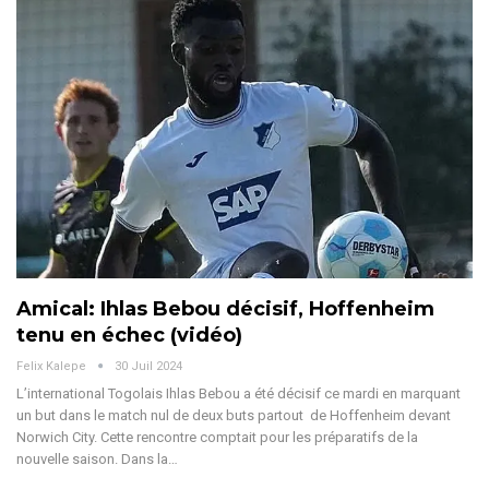
Amical: Ihlas Bebou décisif, Hoffenheim
tenu en échec (vidéo)
Felix Kalepe
30 Juil 2024
L’international Togolais Ihlas Bebou a été décisif ce mardi en marquant
un but dans le match nul de deux buts partout de Hoffenheim devant
Norwich City. Cette rencontre comptait pour les préparatifs de la
nouvelle saison.
Dans la
…