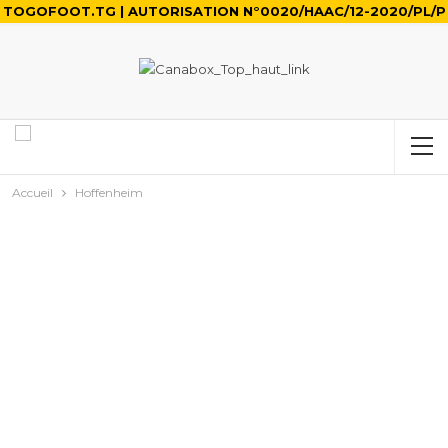
TOGOFOOT.TG | AUTORISATION N°0020/HAAC/12-2020/PL/P
Accueil
Hoffenheim