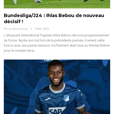
Bundesliga/J24 : Ihlas Bebou de nouveau
décisif !
Perez Amouzouvi
3 Mar 2024
L'attaquant international Togolais Ihlas Bebou retrouve progressivement
sa forme. Après son but lors de la précédente journée, il revient cette
fois-ci avec une passe décisive.
Hoffenheim était face au Werder Brême
pour le compte de la
…