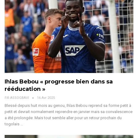
Ihlas Bebou « progresse bien dans sa
rééducation »
Fifi ASSOGBAVI
16 Avr 2025
Blessé depuis huit mois au genou, Ihlas Bebou reprend sa forme petit à
petit et devrait normalement reprendre en janvier mais sa convalescence
a été prolongée.
Mais tout semble aller pour un retour prochain du
togolais
…