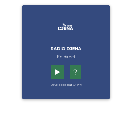
RADIO DJENA
En direct
▶️
?
Développé par OTIYA