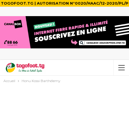
TOGOFOOT.TG | AUTORISATION N°0020/HAAC/12-2020/PL/P
Accueil
Honu Kossi Barthélemy