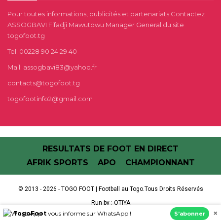
Pour toutes informations, publicités et partenariats Contactez
ASSOGBAVI Fifadji Mawutowu Manager General du site
togofoot.tg
Tel: 00228 90 24 29 40
Mail: assogbavi83@yahoo.fr
contacts@togofoot.tg
togofootinfo2@gmail.com
RESULTATS DE FOOT EN DIRECT
AFRIK SPORTS
APO
CHAMPIONNANT
© 2013 - 2026 - TOGO FOOT | Football au Togo.Tous Droits Réservés
Run by :
OTIYA
×
TogoFoot
vous informe sur WhatsApp !
S’abonner