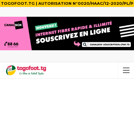
TOGOFOOT.TG | AUTORISATION N°0020/HAAC/12-2020/PL/P