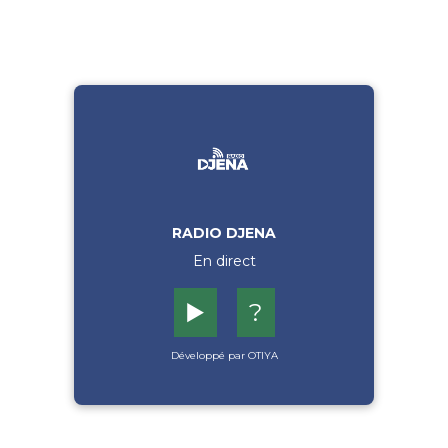
RADIO DJENA
En direct
▶️
?
Développé par OTIYA