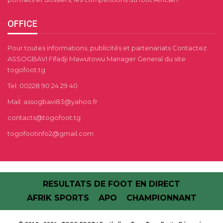
OFFICE
Pour toutes informations, publicités et partenariats Contactez
ASSOGBAVI Fifadji Mawutowu Manager General du site
togofoot.tg
Tel: 00228 90 24 29 40
Mail: assogbavi83@yahoo.fr
contacts@togofoot.tg
togofootinfo2@gmail.com
RESULTATS DE FOOT EN DIRECT
AFRIK SPORTS
APO
CHAMPIONNANT