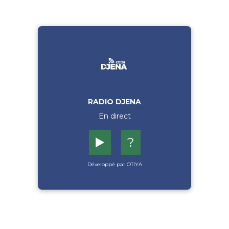
RADIO DJENA
En direct
▶️
?
Développé par OTIYA