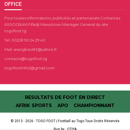
OFFICE
Pour toutes informations, publicités et partenariats Contactez
ASSOGBAVI Fifadji Mawutowu Manager General du site
togofoot.tg
Tel: 00228 90 24 29 40
Mail: assogbavi83@yahoo.fr
contacts@togofoot.tg
togofootinfo2@gmail.com
RESULTATS DE FOOT EN DIRECT
AFRIK SPORTS
APO
CHAMPIONNANT
© 2013 - 2026 - TOGO FOOT | Football au Togo.Tous Droits Réservés
Run by :
OTIYA