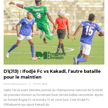
D1(J13) : Ifodjé Fc vs Kakadl, l’autre bataille
pour le maintien
Perez Amouzouvi
19 Fév 2022
Cette 13e et avant dernière journée du championnat national de football
de première division va forcément livrer de très belles rencontres. Après
un fumant Anges Fc vs Kotoko fc en zone Sud, c'est Ifodjé Fc
d'Atakpamé qui reçoit Kakadl de…