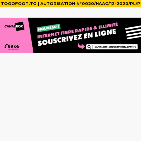
TOGOFOOT.TG | AUTORISATION N°0020/HAAC/12-2020/PL/P