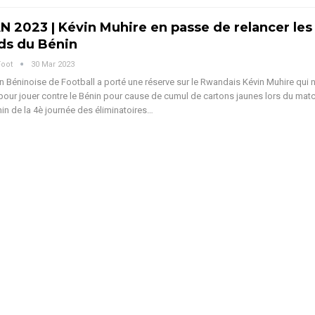
N 2023 | Kévin Muhire en passe de relancer les
ds du Bénin
Foot
30 Mar 2023
n Béninoise de Football a porté une réserve sur le Rwandais Kévin Muhire qui n
 pour jouer contre le Bénin pour cause de cumul de cartons jaunes lors du mat
n de la 4è journée des éliminatoires…