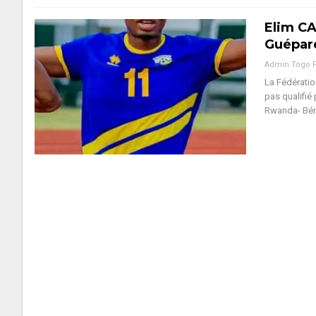
Elim CA
Guépar
Admin Togo 
La Fédératio
pas qualifié
Rwanda- Béni