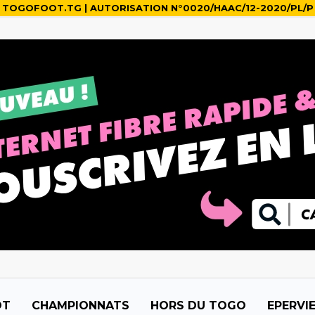
TOGOFOOT.TG | AUTORISATION N°0020/HAAC/12-2020/PL/P
OT
CHAMPIONNATS
HORS DU TOGO
EPERVI