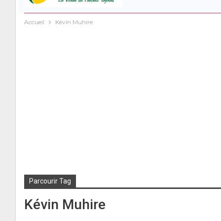
Accueil
Kévin Muhire
Parcourir Tag
Kévin Muhire