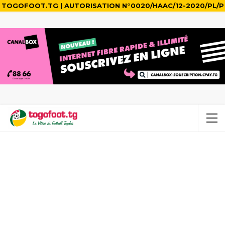
TOGOFOOT.TG | AUTORISATION N°0020/HAAC/12-2020/PL/P