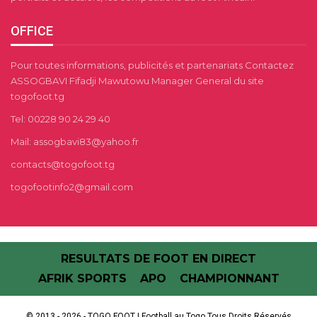
OFFICE
Pour toutes informations, publicités et partenariats Contactez
ASSOGBAVI Fifadji Mawutowu Manager General du site
togofoot.tg
Tel: 00228 90 24 29 40
Mail: assogbavi83@yahoo.fr
contacts@togofoot.tg
togofootinfo2@gmail.com
RESULTATS DE FOOT EN DIRECT
AFRIK SPORTS
APO
CHAMPIONNANT
© 2013 - 2026 - TOGO FOOT | Football au Togo.Tous Droits Réservés