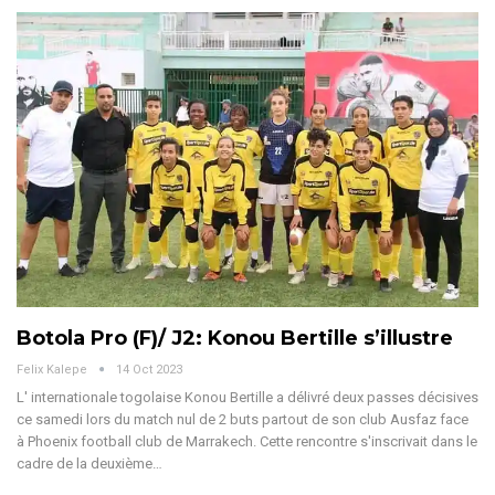
Botola Pro (F)/ J2: Konou Bertille s’illustre
Felix Kalepe
14 Oct 2023
L' internationale togolaise Konou Bertille a délivré deux passes décisives
ce samedi lors du match nul de 2 buts partout de son club Ausfaz face
à Phoenix football club de Marrakech. Cette rencontre s'inscrivait dans le
cadre de la deuxième…