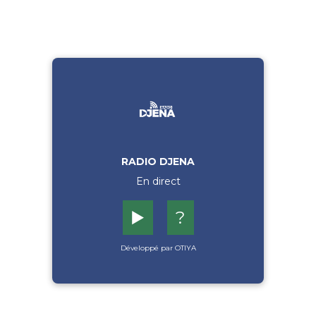
RADIO DJENA
En direct
▶️
?
Développé par OTIYA