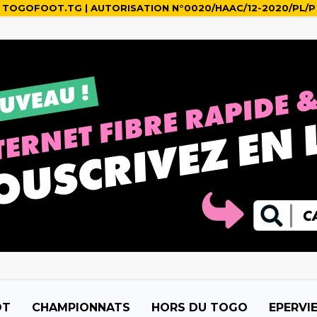
TOGOFOOT.TG | AUTORISATION N°0020/HAAC/12-2020/PL/P
OT
CHAMPIONNATS
HORS DU TOGO
EPERVI