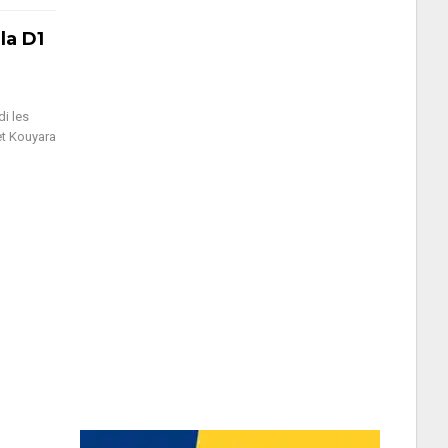
la D1
i les
et Kouyara