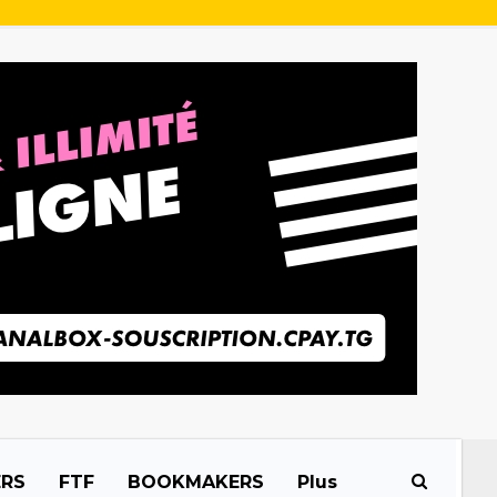
ERS
FTF
BOOKMAKERS
Plus