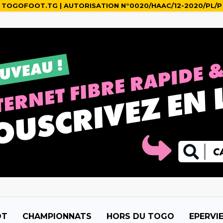
TOGOFOOT.TG | AUTORISATION N°0020/HAAC/12-2020/PL/P
OT
CHAMPIONNATS
HORS DU TOGO
EPERVI