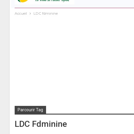
Accueil
LDC fdminine
Parcourir Tag
LDC Fdminine