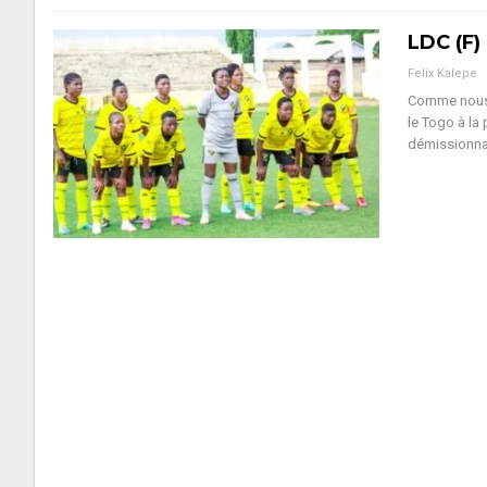
LDC (F)
Felix Kalepe
Comme nous l
le Togo à la
démissionna