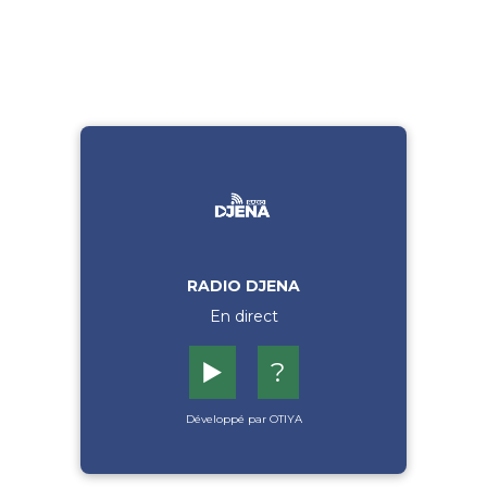
RADIO DJENA
En direct
▶️
?
Développé par OTIYA