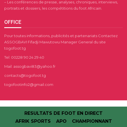
– Les conférences de presse, analyses, chroniques, interviews,
portraits et dossiers, les compétitions du foot Africain.
OFFICE
Pour toutes informations, publicités et partenariats Contactez
ASSOGBAVI Fifadji Mawutowu Manager General du site
togofoot.tg
Tel: 00228 90 24 29 40
Mail: assogbavi83@yahoo.fr
contacts@togofoot.tg
togofootinfo2@gmail.com
RESULTATS DE FOOT EN DIRECT
AFRIK SPORTS
APO
CHAMPIONNANT