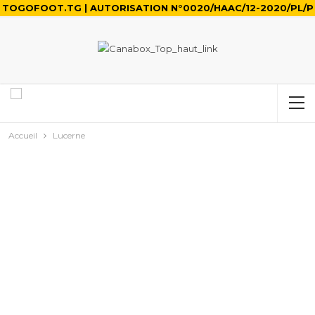
TOGOFOOT.TG | AUTORISATION N°0020/HAAC/12-2020/PL/P
Accueil
Lucerne