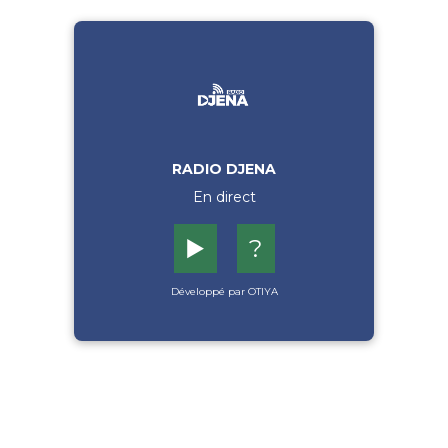
RADIO DJENA
En direct
▶️
?
Développé par OTIYA