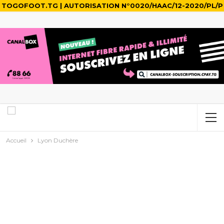
TOGOFOOT.TG | AUTORISATION N°0020/HAAC/12-2020/PL/P
Accueil
Lyon Duchère