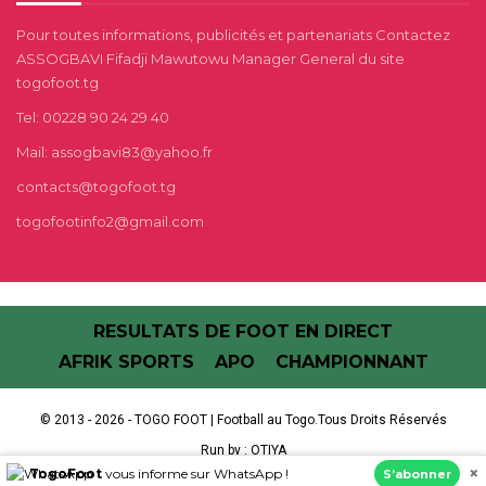
Pour toutes informations, publicités et partenariats Contactez
ASSOGBAVI Fifadji Mawutowu Manager General du site
togofoot.tg
Tel: 00228 90 24 29 40
Mail: assogbavi83@yahoo.fr
contacts@togofoot.tg
togofootinfo2@gmail.com
RESULTATS DE FOOT EN DIRECT
AFRIK SPORTS
APO
CHAMPIONNANT
© 2013 - 2026 - TOGO FOOT | Football au Togo.Tous Droits Réservés
Run by :
OTIYA
×
TogoFoot
vous informe sur WhatsApp !
S’abonner