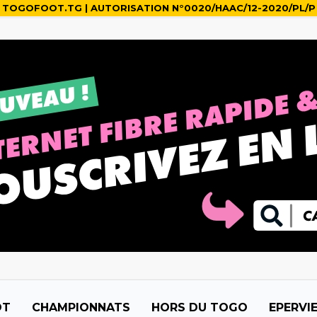
TOGOFOOT.TG | AUTORISATION N°0020/HAAC/12-2020/PL/P
OT
CHAMPIONNATS
HORS DU TOGO
EPERVI