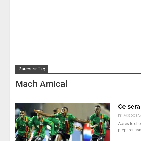
Parcourir Tag
Mach Amical
Ce sera
Fifi ASSOGBA
Après le cho
préparer son