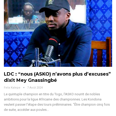
LDC : “nous (ASKO) n’avons plus d’excuses”
dixit Mey Gnassingbé
Felix Kalepe
7 Août 2024
Le quintuple champion en titre du Togo, l’ASKO nourrit de nobles
ambitions pour la ligue Africaine des championnes. Les Kondona
veulent passer l’étape des tours préliminaires.
"Être champion cinq fois
de suite, accéder aux poules
…