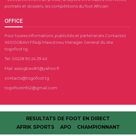
portraits et dossiers, les compétitions du foot Africain.
OFFICE
Pour toutes informations, publicités et partenariats Contactez
ASSOGBAVI Fifadji Mawutowu Manager General du site
togofoot.tg
Tel: 00228 90 24 29 40
Mail: assogbavi83@yahoo.fr
contacts@togofoot.tg
togofootinfo2@gmail.com
RESULTATS DE FOOT EN DIRECT
AFRIK SPORTS
APO
CHAMPIONNANT