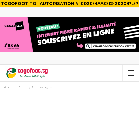
TOGOFOOT.TG | AUTORISATION N°0020/HAAC/12-2020/PL/P
Accueil
Mey Gnassingbé