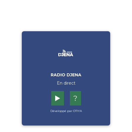
RADIO DJENA
En direct
▶️
?
Développé par OTIYA