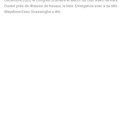
Décembre 2020, le congrès Ordinaire et électif du club Asko de Kara.
Durant près de 4heures de travaux, la liste Emergence avec à sa tête
Meyebine-Esso Gnassingbé a été…