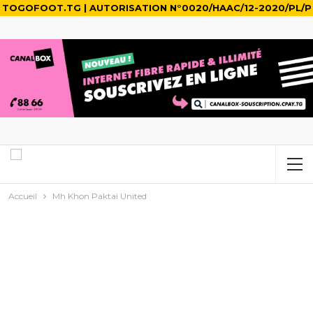
TOGOFOOT.TG | AUTORISATION N°0020/HAAC/12-2020/PL/P
Accueil
Mh Khon Paktai United