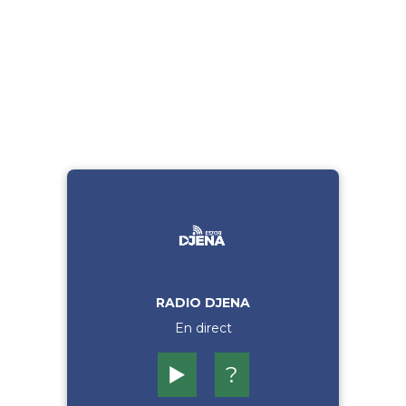
RADIO DJENA
En direct
▶️
?