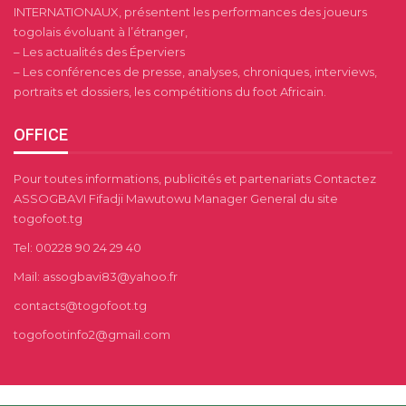
INTERNATIONAUX, présentent les performances des joueurs
togolais évoluant à l’étranger,
– Les actualités des Éperviers
– Les conférences de presse, analyses, chroniques, interviews,
portraits et dossiers, les compétitions du foot Africain.
OFFICE
Pour toutes informations, publicités et partenariats Contactez
ASSOGBAVI Fifadji Mawutowu Manager General du site
togofoot.tg
Tel: 00228 90 24 29 40
Mail: assogbavi83@yahoo.fr
contacts@togofoot.tg
togofootinfo2@gmail.com