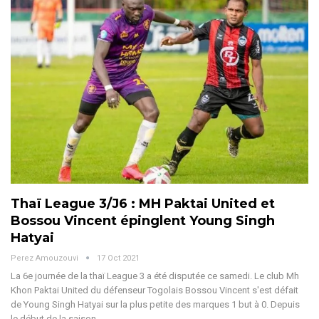
Thaï League 3/J6 : MH Paktai United et
Bossou Vincent épinglent Young Singh
Hatyai
Perez Amouzouvi
17 Oct 2021
La 6e journée de la thaï League 3 a été disputée ce samedi. Le club Mh
Khon Paktai United du défenseur Togolais Bossou Vincent s'est défait
de Young Singh Hatyai sur la plus petite des marques 1 but à 0. Depuis
le début de la saison,…