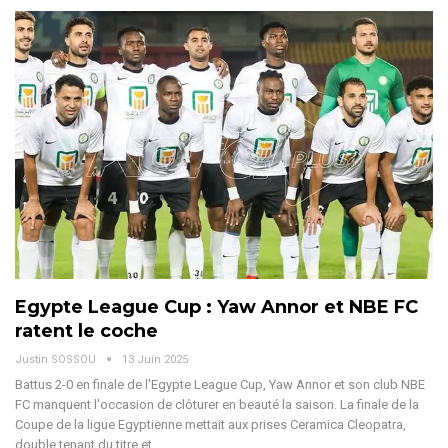
Egypte League Cup : Yaw Annor et NBE FC
ratent le coche
Justin SOSSOU
13 Juin 2025
Battus 2-0 en finale de l'Egypte League Cup, Yaw Annor et son club NBE
FC manquent l'occasion de clôturer en beauté la saison.
La finale de la
Coupe de la ligue Egyptienne mettait aux prises Ceramica Cleopatra,
double tenant du titre et
…