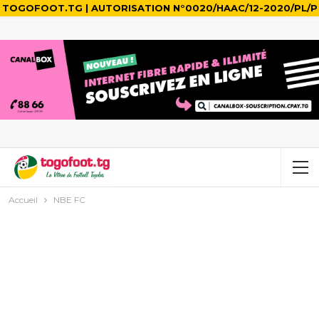
TOGOFOOT.TG | AUTORISATION N°0020/HAAC/12-2020/PL/P
Accueil
NBE FC