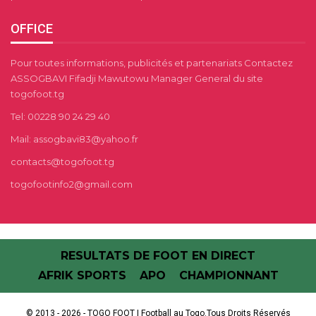
OFFICE
Pour toutes informations, publicités et partenariats Contactez
ASSOGBAVI Fifadji Mawutowu Manager General du site
togofoot.tg
Tel: 00228 90 24 29 40
Mail: assogbavi83@yahoo.fr
contacts@togofoot.tg
togofootinfo2@gmail.com
RESULTATS DE FOOT EN DIRECT
AFRIK SPORTS
APO
CHAMPIONNANT
© 2013 - 2026 - TOGO FOOT | Football au Togo.Tous Droits Réservés