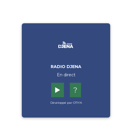
RADIO DJENA
En direct
▶️
?
Développé par OTIYA