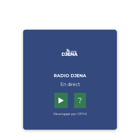
RADIO DJENA
En direct
▶️
?
Développé par OTIYA