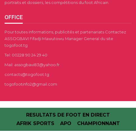
portraits et dossiers, les compétitions du foot Africain.
OFFICE
Pour toutes informations, publicités et partenariats Contactez
ASSOGBAVI Fifadji Mawutowu Manager General du site
togofoot.tg
Tel: 00228 90 24 29 40
Mail: assogbavi83@yahoo.fr
contacts@togofoot.tg
togofootinfo2@gmail.com
RESULTATS DE FOOT EN DIRECT
AFRIK SPORTS
APO
CHAMPIONNANT