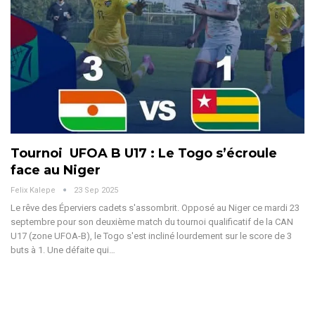
Tournoi UFOA B U17 : Le Togo s’écroule
face au Niger
Felix Kalepe
23 Sep 2025
Le rêve des Éperviers cadets s'assombrit. Opposé au Niger ce mardi 23
septembre pour son deuxième match du tournoi qualificatif de la CAN
U17 (zone UFOA-B), le Togo s'est incliné lourdement sur le score de 3
buts à 1. Une défaite qui
…