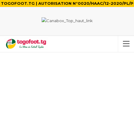
TOGOFOOT.TG | AUTORISATION N°0020/HAAC/12-2020/PL/P