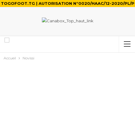
TOGOFOOT.TG | AUTORISATION N°0020/HAAC/12-2020/PL/P
Accueil
Novissi