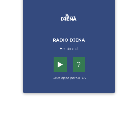
RADIO DJENA
En direct
▶️
?
Développé par OTIYA