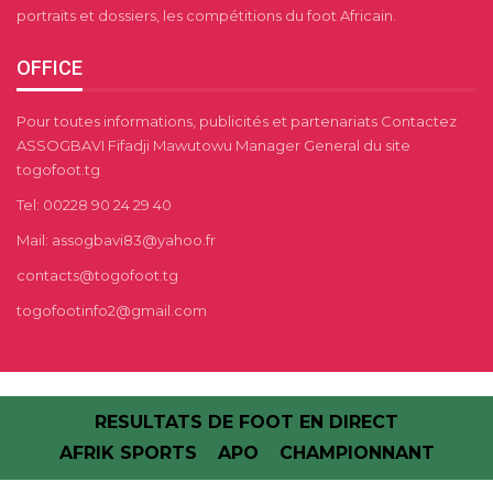
portraits et dossiers, les compétitions du foot Africain.
OFFICE
Pour toutes informations, publicités et partenariats Contactez
ASSOGBAVI Fifadji Mawutowu Manager General du site
togofoot.tg
Tel: 00228 90 24 29 40
Mail: assogbavi83@yahoo.fr
contacts@togofoot.tg
togofootinfo2@gmail.com
RESULTATS DE FOOT EN DIRECT
AFRIK SPORTS
APO
CHAMPIONNANT