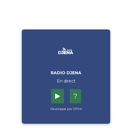
RADIO DJENA
En direct
▶️
?
Développé par OTIYA