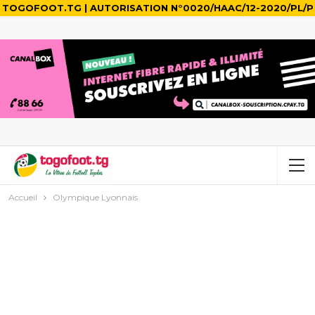
TOGOFOOT.TG | AUTORISATION N°0020/HAAC/12-2020/PL/P
Accueil
Olympique Lyonnais