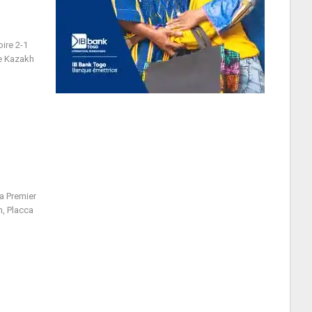
ire 2-1
ue Kazakh
a Premier
, Placca