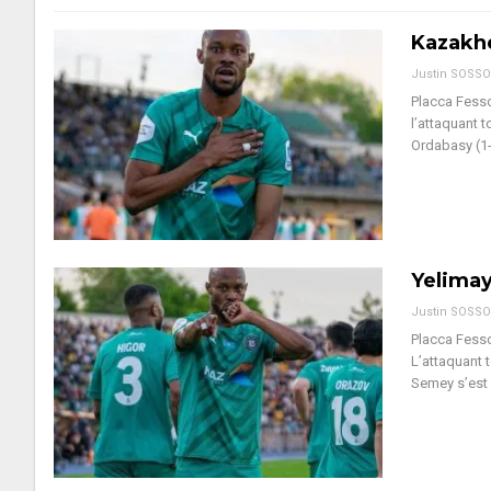
Kazakhe
Justin SOSS
Placca Fesso
l’attaquant 
Ordabasy (1
Yelimay
Justin SOSS
Placca Fess
L’attaquant 
Semey s’est 