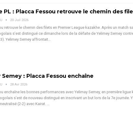
 PL : Placca Fessou retrouve le chemin des file
OU
20 Juil 2026
u retrouve le chemin des filets en Premier League kazakhe. Après un match sa
togolais s’est distingué ce dimanche lors de la défaite de Yelimey Semey contr
-3).
Yelimey Semey affrontait
…
 Semey : Placca Fessou enchaîne
OU
28 Avr 2026
ou enchaîne les bonnes performances avec Yelimay Semey, en première ligue 
togolais s’est de nouveau distingué en inscrivant un but lors de la 7e journée. 
neutralisé (2-2) avec Kairat.
…