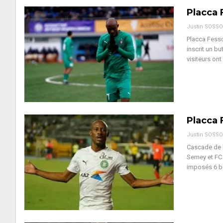
Placca 
Justin SOSS
Placca Fesso
inscrit un bu
visiteurs ont
Placca 
Justin SOSS
Cascade de b
Semey et FC 
imposés 6 b