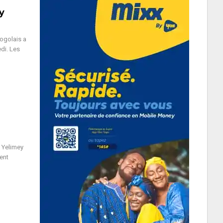
y
togolais a
di. Les
e Yelimey
ent