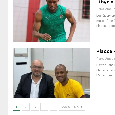
Libye »
Perez Amouz
Les éperviers
match face à
Placca Fesso
Placca 
Perez Amouz
L'attaquant i
chuter à Je
L'attaquant 
1
2
3
…
5
PROCHAIN