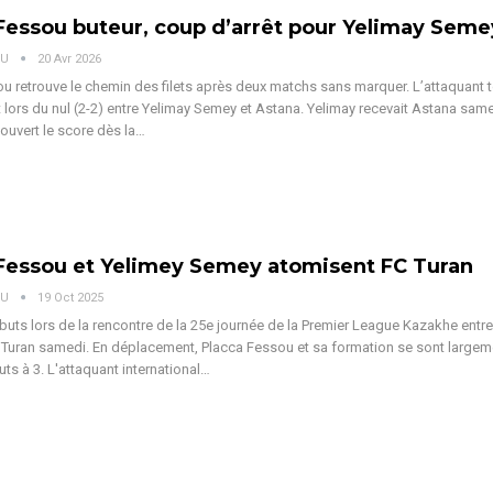
Fessou buteur, coup d’arrêt pour Yelimay Seme
OU
20 Avr 2026
u retrouve le chemin des filets après deux matchs sans marquer. L’attaquant 
t lors du nul (2-2) entre Yelimay Semey et Astana.
Yelimay recevait Astana same
 ouvert le score dès la
…
Fessou et Yelimey Semey atomisent FC Turan
OU
19 Oct 2025
uts lors de la rencontre de la 25e journée de la Premier League Kazakhe entr
Turan samedi. En déplacement, Placca Fessou et sa formation se sont largem
uts à 3.
L'attaquant international
…