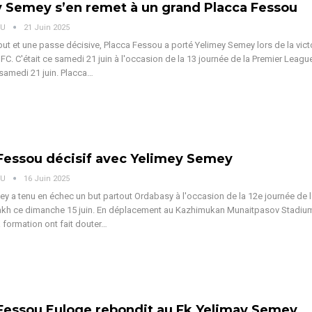
 Semey s’en remet à un grand Placca Fessou
OU
21 Juin 2025
but et une passe décisive, Placca Fessou a porté Yelimey Semey lors de la victo
 FC. C'était ce samedi 21 juin à l'occasion de la 13 journée de la Premier Leag
samedi 21 juin.
Placca
…
Fessou décisif avec Yelimey Semey
OU
16 Juin 2025
y a tenu en échec un but partout Ordabasy à l'occasion de la 12e journée de l
kh ce dimanche 15 juin.
En déplacement au Kazhimukan Munaitpasov Stadium
 formation ont fait douter
…
Fessou Euloge rebondit au Fk Yelimay Semey