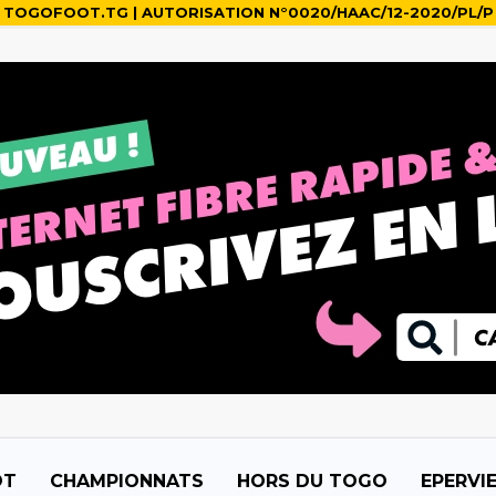
TOGOFOOT.TG | AUTORISATION N°0020/HAAC/12-2020/PL/P
OT
CHAMPIONNATS
HORS DU TOGO
EPERVI