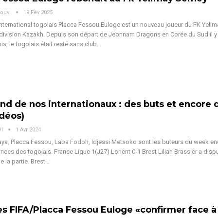
ouvi
19 Fév 2025
international togolais Placca Fessou Euloge est un nouveau joueur du FK Yeli
division Kazakh.
Depuis son départ de Jeonnam Dragons en Corée du Sud il y
s, le togolais était resté sans club
…
d de nos internationaux : des buts et encore 
idéos)
VI
1 Avr 2024
a, Placca Fessou, Laba Fodoh, Idjessi Metsoko sont les buteurs du week en
ances des togolais.
France
Ligue 1(J27)
Lorient 0-1 Brest
Lilian Brassier a disp
de la partie. Brest
…
s FIFA/Placca Fessou Euloge «confirmer face à 