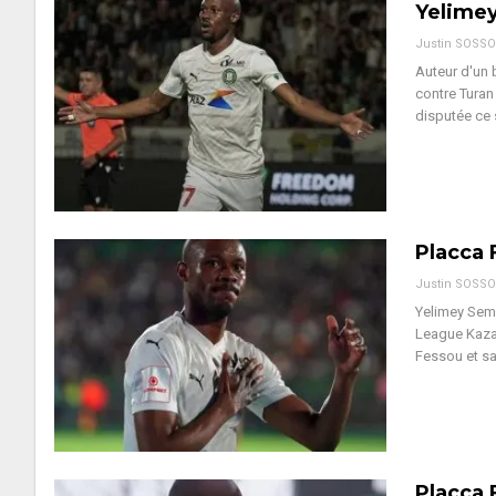
Yelimey
Justin SOSS
Auteur d'un 
contre Turan
disputée ce 
Placca 
Justin SOSS
Yelimey Seme
League Kaza
Fessou et sa
Placca 