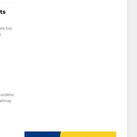
ts
ns but,
e
kazakhe.
Yelimay