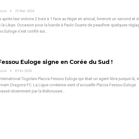
ouvi
25 Mar 2024
 après leur victoire 2 buts à 1 face au Niger en amical, livreront un second et d
 la Libye. Occasion pour la bande à Paulo Duarte de peaufiner quelques régla
u Euloge s'est confié sur
…
Fessou Euloge signe en Corée du Sud !
ouvi
8 Fév 2024
nternational Togolais Placca Fessou Euloge qui était un agent libre jusque là, v
onnam Dragons FC.
La Ligue coréenne vient d'accueillir Placca Fessou Euloge.
passé récemment par la Biélorussie
…