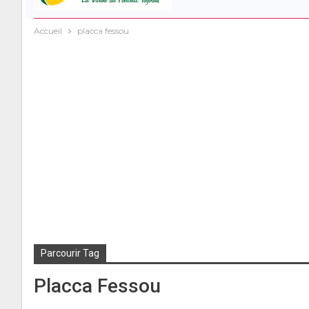
Accueil
placca fessou
Parcourir Tag
Placca Fessou