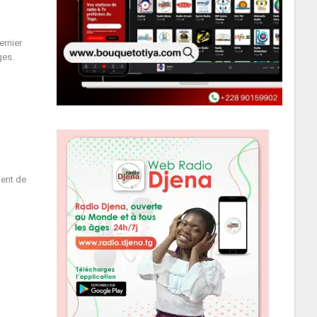
ernier
ges.
ient de