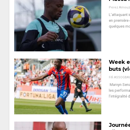
Perez Amouz
L’attaquant 
en première 
quelques moi
Week en
buts (v
Fifi ASSOGBA
Marvyn Senay
les perform
l’intégralité 
Journée