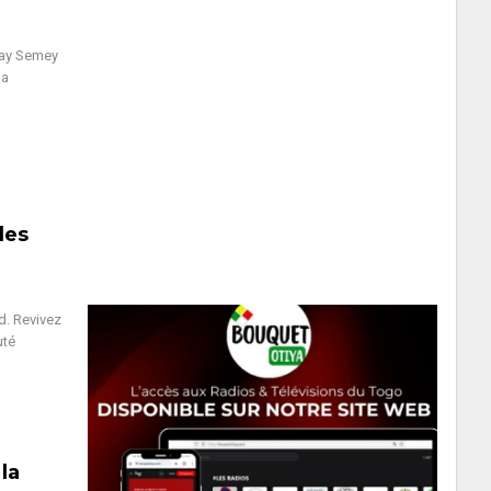
may Semey
 a
des
d. Revivez
uté
la