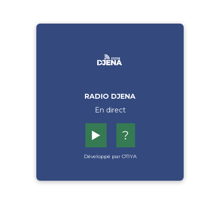
RADIO DJENA
En direct
▶️
?
Développé par OTIYA