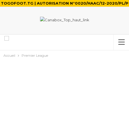
TOGOFOOT.TG | AUTORISATION N°0020/HAAC/12-2020/PL/P
Accueil
Premier League