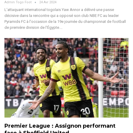
Admin Togo Foot
24 Avr 2024
L'attaquant international togolais Yaw Annor a délivré une passe
décisive dans la rencontre qui a opposé son club NBE FC au leader
Pyramids FC à l'occasion de la 19e journée du championnat de football
de première division de l'Égypte.…
Premier League : Assignon performant
face à Sheffield United