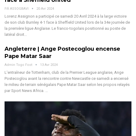
Fifi ASSOGBAVI
20 Avr 2024
Lorenz Assignon a participé ce samedi 20 Avril 2024 à la large victoire
de son club Burnley 4-1 face à Sheffield United lors de la 34e journée de
la première ligue Anglaise.
Le franco-togolais positionné au poste de
latéral droit
…
Angleterre | Ange Postecoglou encense
Pape Matar Saar
Admin Togo Foot
13 Avr 2024
L'entraîneur de Tottenham, club de la Premier League anglaise, Ange
Postecoglou avant la rencontre contre Newcastle ce samedi a encensé
le milieu de terrain sénégalais Pape Matar Saar selon les propos relayés
par Sport News Africa. …