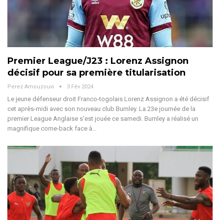
Premier League/J23 : Lorenz Assignon
décisif pour sa première titularisation
Perez Amouzouvi
3 Fév 2024
Le jeune défenseur droit Franco-togolais Lorenz Assignon a été décisif
cet après-midi avec son nouveau club Burnley.
La 23e journée de la
premier League Anglaise s'est jouée ce samedi. Burnley a réalisé un
magnifique come-back face à
…