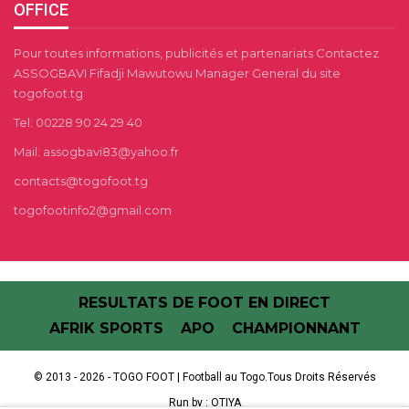
OFFICE
Pour toutes informations, publicités et partenariats Contactez
ASSOGBAVI Fifadji Mawutowu Manager General du site
togofoot.tg
Tel: 00228 90 24 29 40
Mail: assogbavi83@yahoo.fr
contacts@togofoot.tg
togofootinfo2@gmail.com
RESULTATS DE FOOT EN DIRECT
AFRIK SPORTS
APO
CHAMPIONNANT
© 2013 - 2026 - TOGO FOOT | Football au Togo.Tous Droits Réservés
Run by :
OTIYA