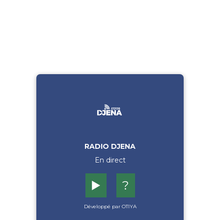
RADIO DJENA
En direct
▶️
?
Développé par OTIYA