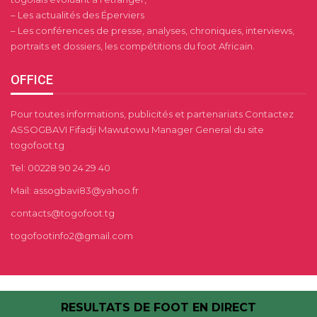
– Les actualités des Éperviers
– Les conférences de presse, analyses, chroniques, interviews,
portraits et dossiers, les compétitions du foot Africain.
OFFICE
Pour toutes informations, publicités et partenariats Contactez
ASSOGBAVI Fifadji Mawutowu Manager General du site
togofoot.tg
Tel: 00228 90 24 29 40
Mail: assogbavi83@yahoo.fr
contacts@togofoot.tg
togofootinfo2@gmail.com
RESULTATS DE FOOT EN DIRECT