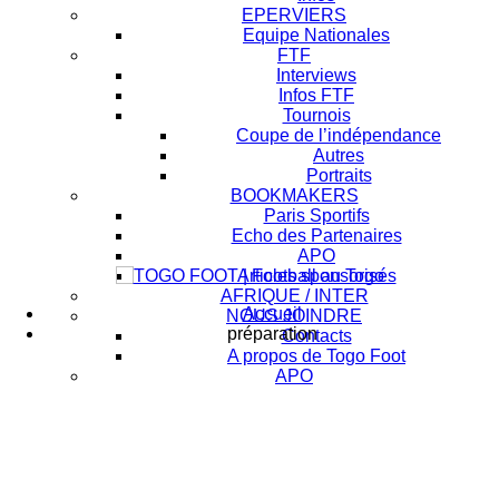
EPERVIERS
Equipe Nationales
FTF
Interviews
Infos FTF
Tournois
Coupe de l’indépendance
Autres
Portraits
BOOKMAKERS
Paris Sportifs
Echo des Partenaires
APO
Articles sponsorisés
AFRIQUE / INTER
Accueil
NOUS JOINDRE
préparation
Contacts
A propos de Togo Foot
APO