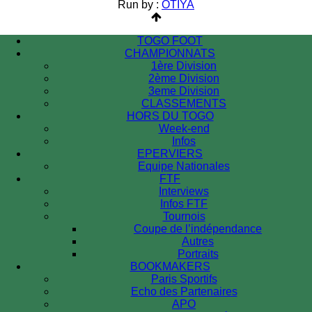
Run by :
OTIYA
TOGO FOOT
CHAMPIONNATS
1ère Division
2ème Division
3eme Division
CLASSEMENTS
HORS DU TOGO
Week-end
Infos
EPERVIERS
Equipe Nationales
FTF
Interviews
Infos FTF
Tournois
Coupe de l’indépendance
Autres
Portraits
BOOKMAKERS
Paris Sportifs
Echo des Partenaires
APO