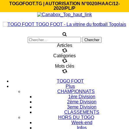
TOGOFOOT.TG | AUTORISATION N°0020/HAAC/12-
2020/PL/P
TOGO FOOT - La vitrine du football Togolais
Articles
Catégories
Mots clés
TOGO FOOT
Plus
CHAMPIONNATS
1ère Division
2ème Division
3eme Division
CLASSEMENTS
HORS DU TOGO
Week-end
Infos