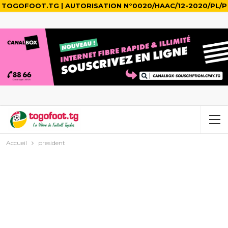
TOGOFOOT.TG | AUTORISATION N°0020/HAAC/12-2020/PL/P
Accueil
president