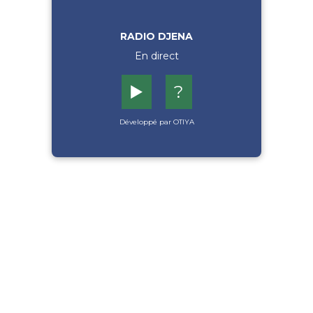
RADIO DJENA
En direct
▶️
?
Développé par OTIYA