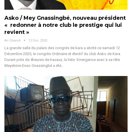
Asko / Mey Gnassingbé, nouveau président
« redonner à notre club le prestige qui lui
revient »
Ari Gbandi
12 Déc 2020
La grande salle du palais des congrès de kara a abrité ce samedi 12
Décembre 2020, le congrès Ordinaire et électif du club Asko de Kara.
Durant près de 4heures de travaux, la liste Emergence avec à sa tête
Meyebine-Esso Gnassingbé a été…