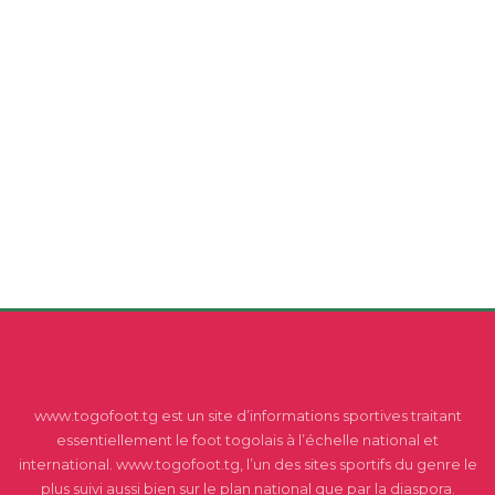
www.togofoot.tg est un site d’informations sportives traitant
essentiellement le foot togolais à l’échelle national et
international. www.togofoot.tg, l’un des sites sportifs du genre le
plus suivi aussi bien sur le plan national que par la diaspora.