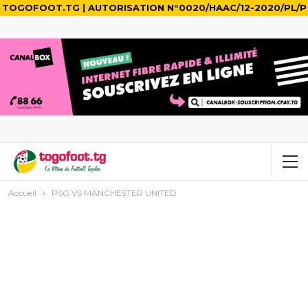
TOGOFOOT.TG | AUTORISATION N°0020/HAAC/12-2020/PL/P
Accueil
PSG VS MANCHESTER UNITED