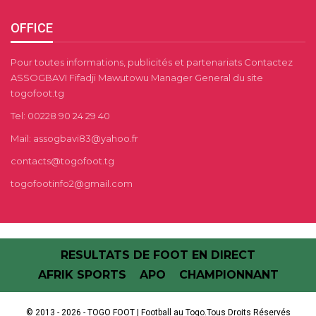
OFFICE
Pour toutes informations, publicités et partenariats Contactez
ASSOGBAVI Fifadji Mawutowu Manager General du site
togofoot.tg
Tel: 00228 90 24 29 40
Mail: assogbavi83@yahoo.fr
contacts@togofoot.tg
togofootinfo2@gmail.com
RESULTATS DE FOOT EN DIRECT
AFRIK SPORTS
APO
CHAMPIONNANT
© 2013 - 2026 - TOGO FOOT | Football au Togo.Tous Droits Réservés