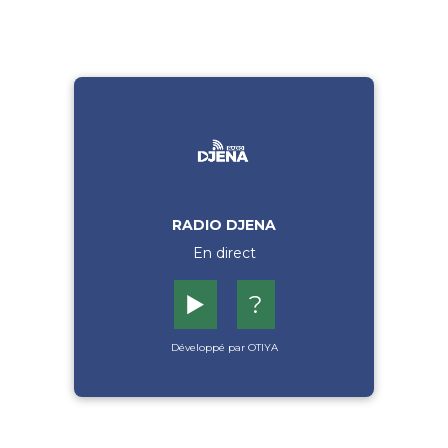
RADIO DJENA
En direct
▶️
?
Développé par OTIYA