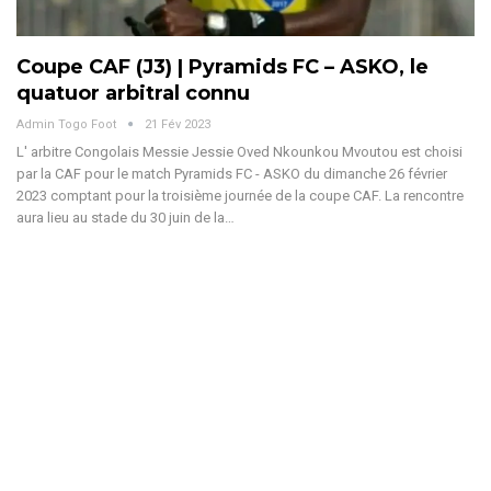
Coupe CAF (J3) | Pyramids FC – ASKO, le
quatuor arbitral connu
Admin Togo Foot
21 Fév 2023
L' arbitre Congolais Messie Jessie Oved Nkounkou Mvoutou est choisi
par la CAF pour le match Pyramids FC - ASKO du dimanche 26 février
2023 comptant pour la troisième journée de la coupe CAF. La rencontre
aura lieu au stade du 30 juin de la…