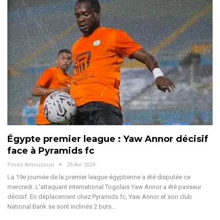
Égypte premier league : Yaw Annor décisif
face à Pyramids fc
Perez Amouzouvi
25 Avr 2024
La 19e journée de la premier league égyptienne a été disputée ce
mercredi. L’attaquant international Togolais Yaw Annor a été passeur
décisif.
En déplacement chez Pyramids fc, Yaw Annor et son club
National Bank se sont inclinés 2 buts
…