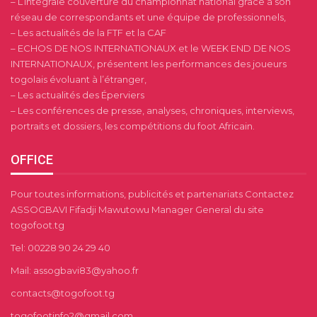
– L’intégrale couverture du championnat national grâce à son
réseau de correspondants et une équipe de professionnels,
– Les actualités de la FTF et la CAF
– ECHOS DE NOS INTERNATIONAUX et le WEEK END DE NOS
INTERNATIONAUX, présentent les performances des joueurs
togolais évoluant à l’étranger,
– Les actualités des Éperviers
– Les conférences de presse, analyses, chroniques, interviews,
portraits et dossiers, les compétitions du foot Africain.
OFFICE
Pour toutes informations, publicités et partenariats Contactez
ASSOGBAVI Fifadji Mawutowu Manager General du site
togofoot.tg
Tel: 00228 90 24 29 40
Mail: assogbavi83@yahoo.fr
contacts@togofoot.tg
togofootinfo2@gmail.com