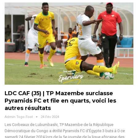
LDC CAF (J5) | TP Mazembe surclasse
Pyramids FC et file en quarts, voici les
autres résultats
Admin Togo Foot
24 Fév 2024
Les Corbeaux de Lubumbashi, TP Mazembe de la République
Démocratique du Congo a étrillé Pyramids FC d'Égypte 3 buts à 0 ce
samedi 24 février 2024 lors de la 5e journée de la ligue africaine des