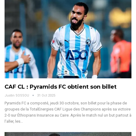
CAF CL : Pyramids FC obtient son billet
Justin SOSSOU
31 Oct 2025
Pyramids FC a composté, jeudi 30 octobre, son billet pour la phase de
groupes de la TotalEnergies CAF Ligue des Champions après sa victoire
2-0 sur Éthiopians Insurance au Caire.
Après le match nul un but partout à
l'aller, les
…