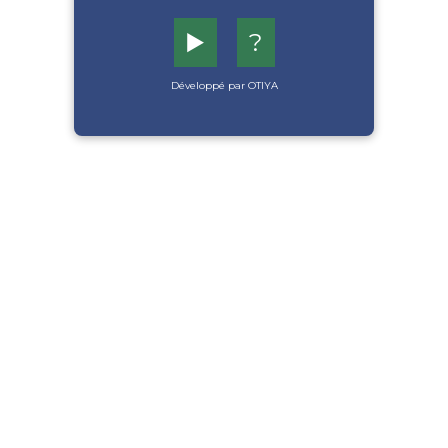
▶️
?
Développé par OTIYA