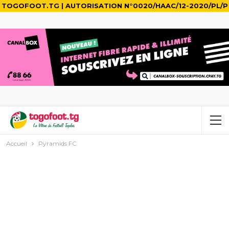
TOGOFOOT.TG | AUTORISATION N°0020/HAAC/12-2020/PL/P
Accueil
Pyramids FC