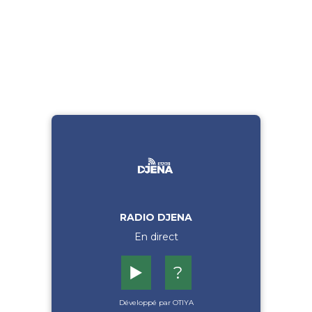
RADIO DJENA
En direct
▶️
?
Développé par OTIYA