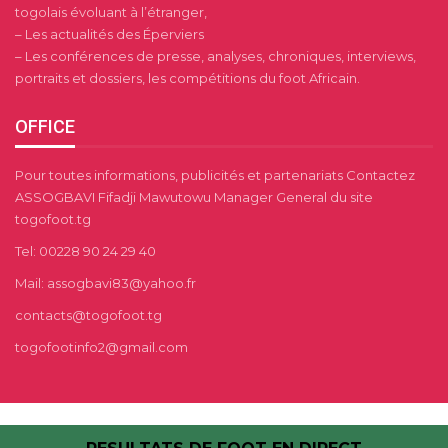
togolais évoluant à l’étranger,
– Les actualités des Éperviers
– Les conférences de presse, analyses, chroniques, interviews,
portraits et dossiers, les compétitions du foot Africain.
OFFICE
Pour toutes informations, publicités et partenariats Contactez
ASSOGBAVI Fifadji Mawutowu Manager General du site
togofoot.tg
Tel: 00228 90 24 29 40
Mail: assogbavi83@yahoo.fr
contacts@togofoot.tg
togofootinfo2@gmail.com