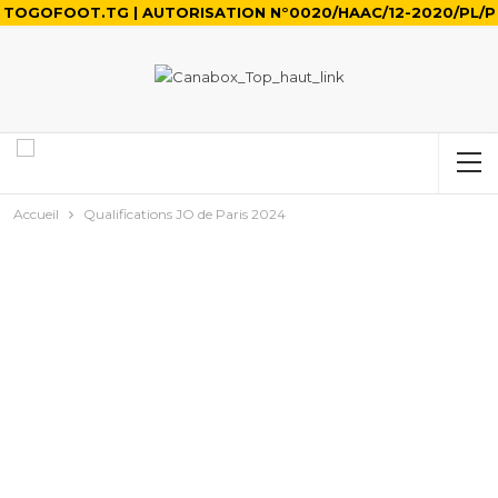
TOGOFOOT.TG | AUTORISATION N°0020/HAAC/12-2020/PL/P
Accueil
Qualifications JO de Paris 2024