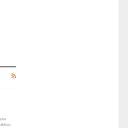
zone
étition.