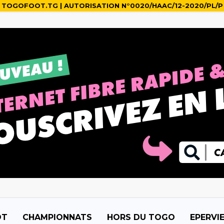
TOGOFOOT.TG | AUTORISATION N°0020/HAAC/12-2020/PL/P
OT
CHAMPIONNATS
HORS DU TOGO
EPERVI