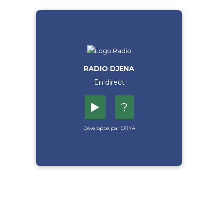
RADIO DJENA
En direct
▶️
?
Développé par OTIYA