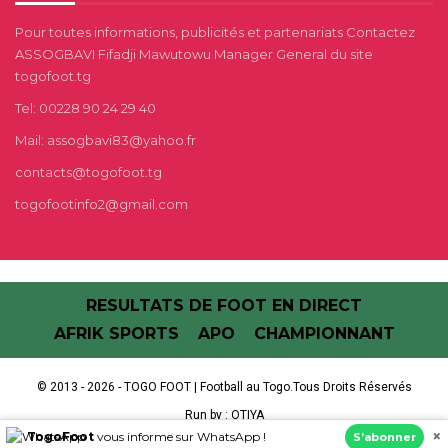
Pour toutes informations, publicités et partenariats Contactez
ASSOGBAVI Fifadji Mawutowu Manager General du site
togofoot.tg
Tel: 00228 90 24 29 40
Mail: assogbavi83@yahoo.fr
contacts@togofoot.tg
togofootinfo2@gmail.com
RESULTATS DE FOOT EN DIRECT
AFRIK SPORTS
APO
CHAMPIONNANT
© 2013 - 2026 - TOGO FOOT | Football au Togo.Tous Droits Réservés
Run by :
OTIYA
×
TogoFoot
vous informe sur WhatsApp !
S’abonner