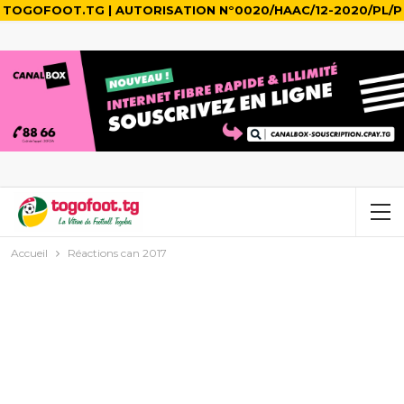
TOGOFOOT.TG | AUTORISATION N°0020/HAAC/12-2020/PL/P
Accueil
Réactions can 2017