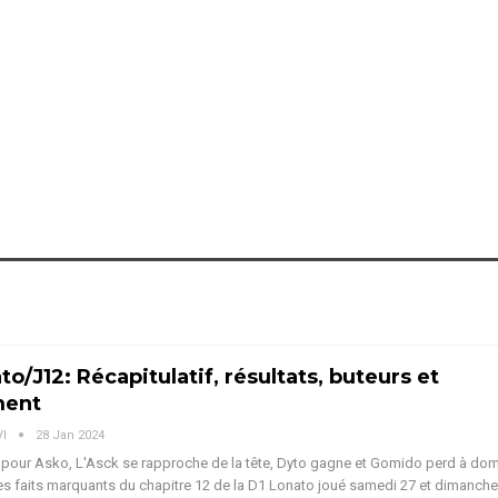
to/J12: Récapitulatif, résultats, buteurs et
ment
VI
28 Jan 2024
 pour Asko, L'Asck se rapproche de la tête, Dyto gagne et Gomido perd à domi
s faits marquants du chapitre 12 de la D1 Lonato joué samedi 27 et dimanche