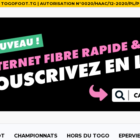
TOGOFOOT.TG | AUTORISATION N°0020/HAAC/12-2020/PL/P
OT
CHAMPIONNATS
HORS DU TOGO
EPERVI