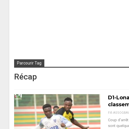
Parcourir Tag
Récap
D1-Lona
classe
Fifi ASSOGBA
Coup d'arrêt
sont quelque