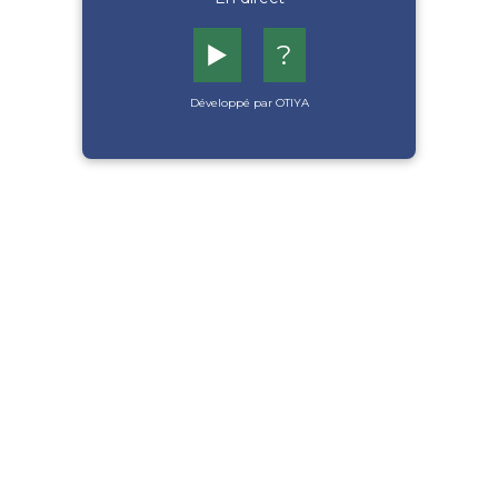
▶️
?
Développé par OTIYA