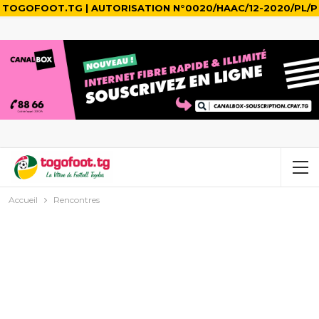
TOGOFOOT.TG | AUTORISATION N°0020/HAAC/12-2020/PL/P
Accueil
Rencontres