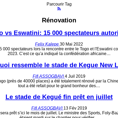
Parcourir Tag
Rénovation
 vs Eswatini: 15 000 spectateurs autori
Felix Kalepe
30 Mai 2022
000 spectateurs lors la rencontre entre le Togo et l'Eswatini c
2023. C'est ce qu'a indiqué la confédération africaine…
uoi ressemble le stade de Kegue New 
Fifi ASSOGBAVI
4 Juil 2019
o (près de 40000 places) a été totalement rénové par la Chine et
tout a été refait pour le grand bonheur des…
Le stade de Kegué fin prêt en juillet
Fifi ASSOGBAVI
13 Fév 2019
ra prêt s’ici le mois de juillet. Le ministre des Sports, Foly-B
étaient mardi sur le chantier pour vérifier…