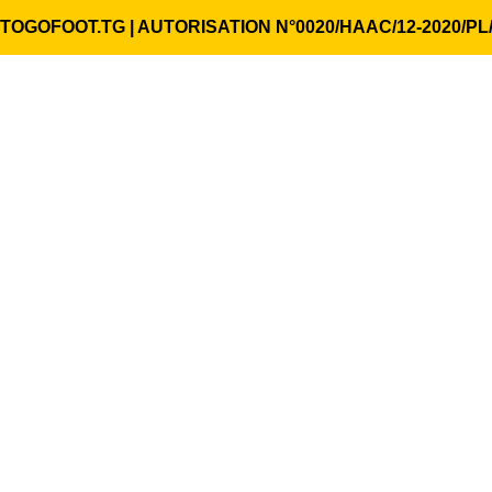
TOGOFOOT.TG | AUTORISATION N°0020/HAAC/12-2020/PL