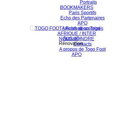
Portraits
BOOKMAKERS
Paris Sportifs
Echo des Partenaires
APO
Articles sponsorisés
AFRIQUE / INTER
Accueil
NOUS JOINDRE
Rénovation
Contacts
A propos de Togo Foot
APO