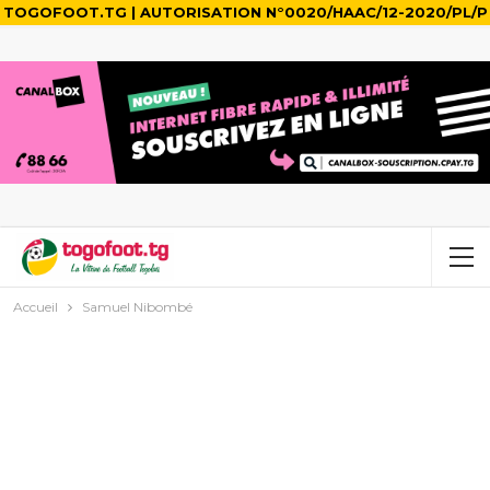
TOGOFOOT.TG | AUTORISATION N°0020/HAAC/12-2020/PL/P
Accueil
Samuel Nibombé