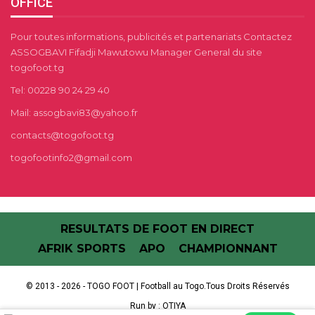
OFFICE
Pour toutes informations, publicités et partenariats Contactez
ASSOGBAVI Fifadji Mawutowu Manager General du site
togofoot.tg
Tel: 00228 90 24 29 40
Mail: assogbavi83@yahoo.fr
contacts@togofoot.tg
togofootinfo2@gmail.com
RESULTATS DE FOOT EN DIRECT
AFRIK SPORTS
APO
CHAMPIONNANT
© 2013 - 2026 - TOGO FOOT | Football au Togo.Tous Droits Réservés
Run by :
OTIYA