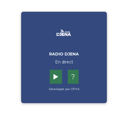
RADIO DJENA
En direct
▶️
?
Développé par OTIYA