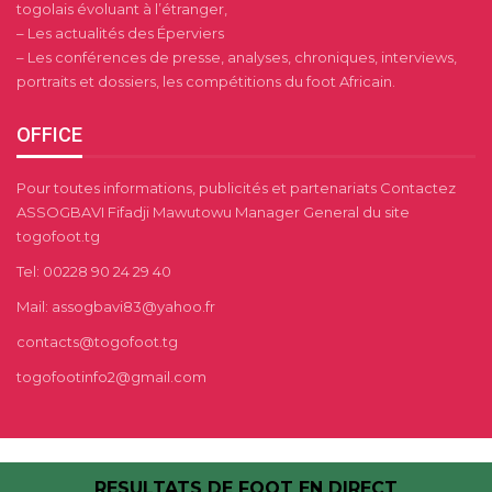
togolais évoluant à l’étranger,
– Les actualités des Éperviers
– Les conférences de presse, analyses, chroniques, interviews,
portraits et dossiers, les compétitions du foot Africain.
OFFICE
Pour toutes informations, publicités et partenariats Contactez
ASSOGBAVI Fifadji Mawutowu Manager General du site
togofoot.tg
Tel: 00228 90 24 29 40
Mail: assogbavi83@yahoo.fr
contacts@togofoot.tg
togofootinfo2@gmail.com
RESULTATS DE FOOT EN DIRECT