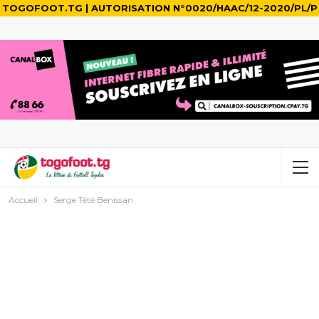
TOGOFOOT.TG | AUTORISATION N°0020/HAAC/12-2020/PL/P
Accueil
Serge Tété Benissan