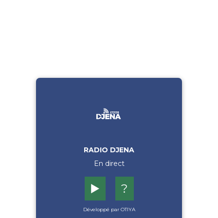
RADIO DJENA
En direct
▶️
?
Développé par OTIYA