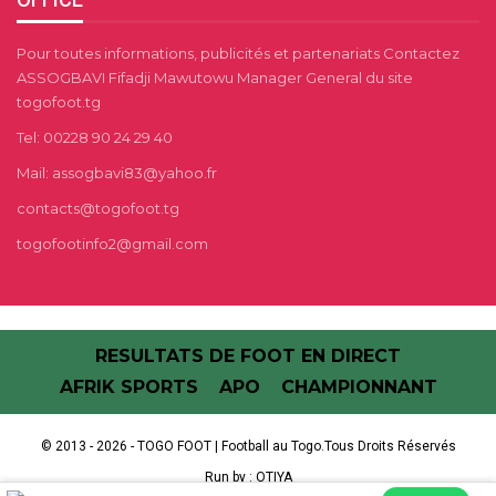
Pour toutes informations, publicités et partenariats Contactez
ASSOGBAVI Fifadji Mawutowu Manager General du site
togofoot.tg
Tel: 00228 90 24 29 40
Mail: assogbavi83@yahoo.fr
contacts@togofoot.tg
togofootinfo2@gmail.com
RESULTATS DE FOOT EN DIRECT
AFRIK SPORTS
APO
CHAMPIONNANT
© 2013 - 2026 - TOGO FOOT | Football au Togo.Tous Droits Réservés
Run by :
OTIYA