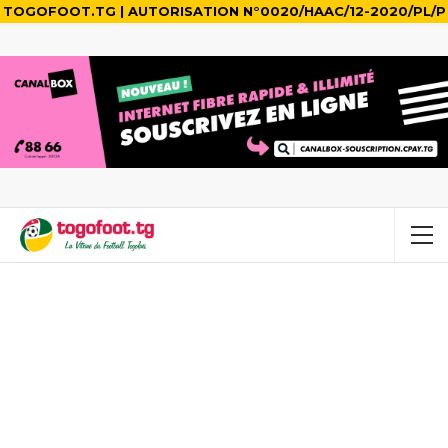
TOGOFOOT.TG | AUTORISATION N°0020/HAAC/12-2020/PL/P