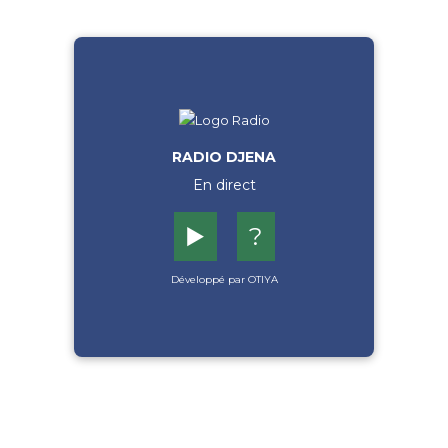
RADIO DJENA
En direct
▶️
?
Développé par OTIYA