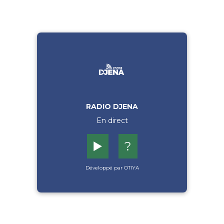
RADIO DJENA
En direct
▶️
?
Développé par OTIYA