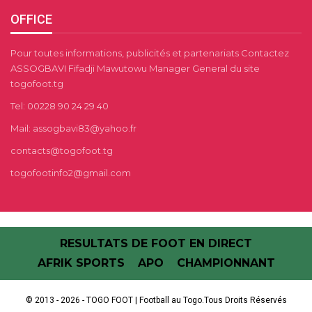
OFFICE
Pour toutes informations, publicités et partenariats Contactez
ASSOGBAVI Fifadji Mawutowu Manager General du site
togofoot.tg
Tel: 00228 90 24 29 40
Mail: assogbavi83@yahoo.fr
contacts@togofoot.tg
togofootinfo2@gmail.com
RESULTATS DE FOOT EN DIRECT
AFRIK SPORTS
APO
CHAMPIONNANT
© 2013 - 2026 - TOGO FOOT | Football au Togo.Tous Droits Réservés