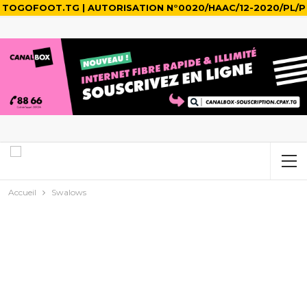
TOGOFOOT.TG | AUTORISATION N°0020/HAAC/12-2020/PL/P
Accueil
Swalows